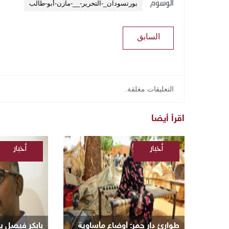
الوسوم
بورتسودان_-التحرير-__-مازن-أبو-طالب
السابق
التعليقات مغلقة.
اقرأ أيضا
أخبار
أخبار
/
/
السودانية
السودانية
طوارئ دار حمر: أوضاع مأساوية
بابكر فيصل يوج