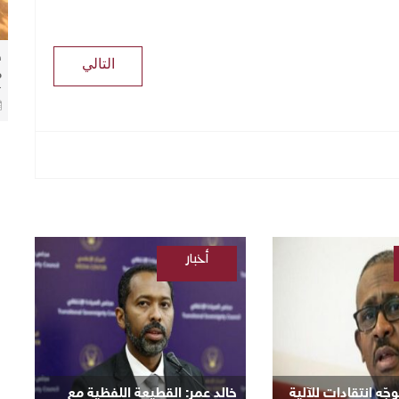
ط
التالي
م
ك
ا
أخبار
/
السودانية
ّه انتقادات للآلية
​خالد عمر: القطيعة اللفظية مع