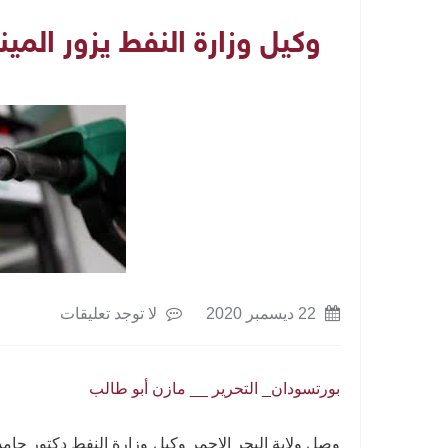
وكيل وزارة النفط يزور المي
22 ديسمبر 2020
لا توجد تعليقات
بورتسودان_ التحرير __ مازن أبو طالب
وصل ولاية البحر الاحمر وكيل وزارة النفط دكتور ح