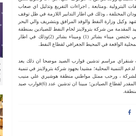
ت البترولية .ومتابعة , اجراءات التفريغ وتذليل اي صعاب
سودان المختلفة ، وذلك في اطار التدابير اللازمة في ظل توقف
د وكيل وزارة النفط والوفد المرافق وبتشريف والي البحر
 المقدمة من شركة بترولاينز لخام النفط للصيادين بمنطقة
هوشيري في القطاع الجنوبي لمحلية بورتسودان التي تحتضن ميناء بشائر (1) وميناء بشائر (2)وذلك في اطار
لمحلية الواقعة في المحيط الجغرافي لقطاع النفط.
ه شنقراي مراسم تدشين قوارب الصيد موضحا ان ذلك يعد
​
م التنمية المحلية؛ مشيدا بجهود شركة بترولاينز في تنمية
م
ل
ة للشركة ، ورحب ممثل مواطني منطقة هوشيري علي منيب
بوالي البحر الاحمر ووفد وزارة النفط مشيداً بالدعم المقدر لقطاع الصيادين؛ مبينا ان تدشين عدد (6)قوارب صيد
منطقة.