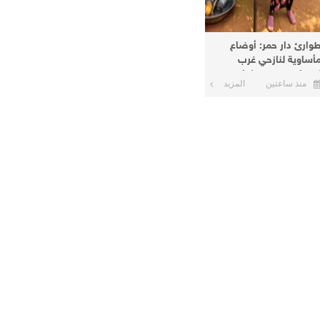
وارئ دار حمر: أوضاع
أساوية لنازحي غرب
ردفان في معسكرات
منذ ساعتين
المزيد
لأبيض