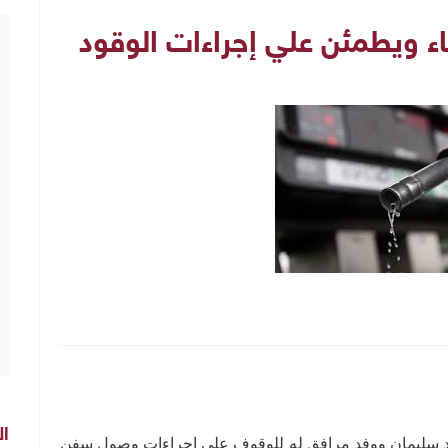
ناء ويطمئن علي إجراءات الوقود
ال
امد سليمان ووفد مرافق له للوقوف علي اجراءات وصول سفن