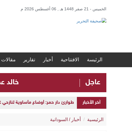
الخميس - 21 صفر 1448 هـ , 06 أغسطس 2026 م
الرئيسة
الافتتاحية
أخبار
تقارير
مقالات
عاجل
​خالد ع
آخر الأخبار
طوارئ دار حمر: أوضاع مأساوية لنازحي
الرئيسية
أخبار
/
السودانية