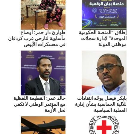
إطلاق “المنصة الحكومية
طوارئ دار حمر: أوضاع
الموحدة” لإدارة سجلات
مأساوية لنازحي غرب كردفان
موظفي الدولة
في معسكرات الأبيض
بابكر فيصل يوجّه انتقادات
​خالد عمر: القطيعة اللفظية
للآلية الخماسية بشأن إدارة
مع المؤتمر الوطني لا تكفي
العملية السياسية
لحل الأزمة