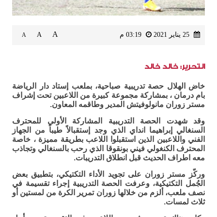
A
25 يناير 2021
03:19 م
A
A
التحرير: خالد خالد
خاض الهلال حصة تدريبية صباحية، بملعب إستاد دار الرياضة
بام درمان ، بمشاركة مجموعة كبيرة من اللاعبين تحت إشراف
مستر زوران مانولوفيتش المدير وطاقمه المعاون.
وقد شهدت الحصة التدريبية المشاركة الأولى للمحترف
السنغالي إبراهيما انداي الذي وجد إستقبالاً طيباً من الجهاز
الفني واللاعبين الذين استقبلوا اللاعب بطريقة مميزة ، خاصة
المحترف الكنغولي فيني بونقوقا الذي رحب بالسنغالي وتجاذب
معه اطراف الحديث قبل انطلاق التدريبات.
وركّز مستر زوران على تجويد الأداء التكتيكي، بتطبيق بعض
الجُمل التكتيكية، وعرفت الحصة التدريبية إجراء تقسيمة في
نصف ملعب، ألزم من خلالها زوران تمرير الكرة من لمستين أو
ثلاث لمسات.