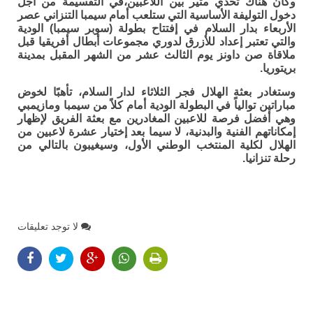
وكان هناك تحدي مثير بين اللاعبين،في التقسيمة من أجل
دخول التوليفة الأساسية التي ستلعب أمام سيمبا التنزاني عصر
الأربعاء بدار السلام في إفتتاح بطولة (سوبر سيمبا) الودية
والتي تعتبر إعداد للأزرق لدوري مجموعات أبطال أفريقيا قبل
ملاقاة صن داونز يوم الثالث عشر من الشهر المقبل بمدينة
بريتوريا.
وستغادر بعثة الهلال فجر الثلاثاء لدار السلام، تأهبًا لخوض
مباراتين توالياً في البطولة الودية أمام كلاً من سيمبا ومازيمبي
وهي أفضل فرصة للاعبين المغادرين مع بعثة الفريق لإظهار
إمكاناتهم الفنية والبدنية، لا سيما بعد إختيار عشرة لاعبين من
الهلال لكلية المنتخب الوطني الأول، وسيغيبون بالتالي من
رحلة تنزانيا.
لا توجد تعليقات