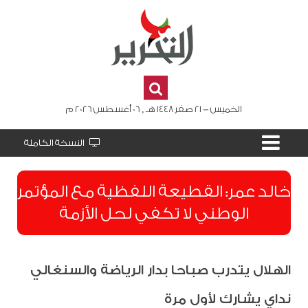
الخميس - 21 صفر 1448 هـ , 06 أغسطس 2026 م
النسخة الكاملة
​خالد عمر: القطيعة اللفظية مع المؤتمر
الوطني لا تكفي لحل الأزمة
الهلال يتدرب صباحا بدار الرياضة والسنغالي
نداي يشارك لأول مرة