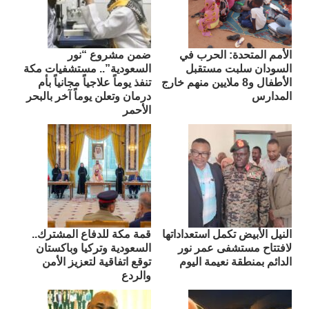
الأمم المتحدة: الحرب في
ضمن مشروع “نور
السودان سلبت مستقبل
السعودية”.. مستشفيات مكة
الأطفال و8 ملايين منهم خارج
تنفذ يوماً علاجياً مجانياً بأم
المدارس
درمان وتعلن يوماً آخر بالبحر
الأحمر
النيل الأبيض تكمل استعداداتها
قمة مكة للدفاع المشترك..
لافتتاح مستشفى عمر نور
السعودية وتركيا وباكستان
الدائم بمنطقة نعيمة اليوم
توقع اتفاقية لتعزيز الأمن
والردع