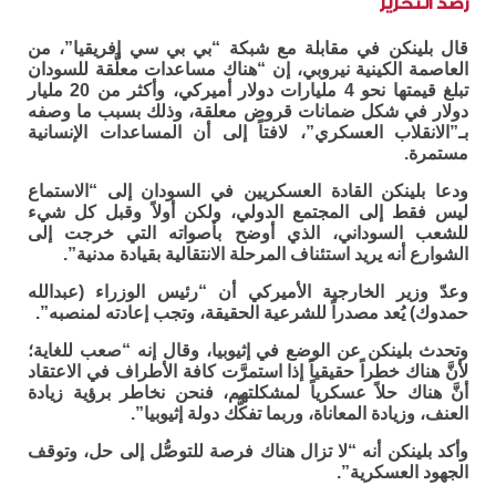
رصد التحرير
قال بلينكن في مقابلة مع شبكة “بي بي سي إفريقيا”، من
العاصمة الكينية نيروبي، إن “هناك مساعدات معلَّقة للسودان
تبلغ قيمتها نحو 4 مليارات دولار أميركي، وأكثر من 20 مليار
دولار في شكل ضمانات قروض معلقة، وذلك بسبب ما وصفه
بـ”الانقلاب العسكري”، لافتاً إلى أن المساعدات الإنسانية
مستمرة.
ودعا بلينكن القادة العسكريين في السودان إلى “الاستماع
ليس فقط إلى المجتمع الدولي، ولكن أولاً وقبل كل شيء
للشعب السوداني، الذي أوضح بأصواته التي خرجت إلى
الشوارع أنه يريد استئناف المرحلة الانتقالية بقيادة مدنية”.
وعدّ وزير الخارجية الأميركي أن “رئيس الوزراء (عبدالله
حمدوك) يُعد مصدراً للشرعية الحقيقة، وتجب إعادته لمنصبه”.
وتحدث بلينكن عن الوضع في إثيوبيا، وقال إنه “صعب للغاية؛
لأنَّ هناك خطراً حقيقياً إذا استمرَّت كافة الأطراف في الاعتقاد
أنَّ هناك حلاً عسكرياً لمشكلتهم، فنحن نخاطر برؤية زيادة
العنف، وزيادة المعاناة، وربما تفكُّك دولة إثيوبيا”.
وأكد بلينكن أنه “لا تزال هناك فرصة للتوصُّل إلى حل، وتوقف
الجهود العسكرية”.