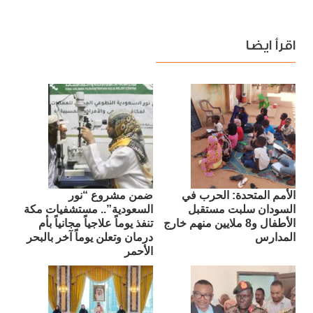
اقرأ ايضا
الأمم المتحدة: الحرب في
ضمن مشروع “نور
السودان سلبت مستقبل
السعودية”.. مستشفيات مكة
الأطفال و8 ملايين منهم خارج
تنفذ يوماً علاجياً مجانياً بأم
المدارس
درمان وتعلن يوماً آخر بالبحر
الأحمر