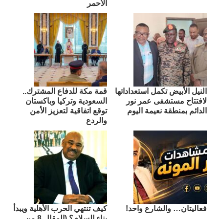
الأحمر
النيل الأبيض تكمل استعداداتها
قمة مكة للدفاع المشترك..
لافتتاح مستشفى عمر نور
السعودية وتركيا وباكستان
الدائم بمنطقة نعيمة اليوم
توقع اتفاقية لتعزيز الأمن
والردع
فعاليتان… والشارع واحد!
كيف تنتهي الحرب الأهلية ويبدأ
بناء السلام؟ (المقال 8 من