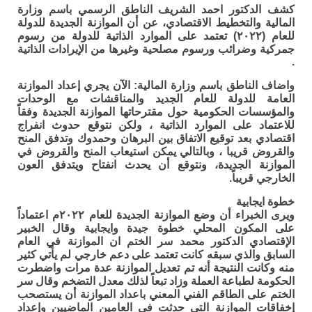
كشف الدكتور احمد الشريف الناطق الرسمي باسم وزارة
المالية والتخطيط الاقتصادي، عن أن الموازنة الجديدة للدولة
للعام (٢٠٢٢) تعتمد على الموارد الذاتية للدولة من رسوم
جمركية وضرائب ورسوم مصلحية وغيرها من الإيرادات الذاتية
.
واضاف الناطق باسم وزارة المالية: الآن يجري إعداد الموازنة
العامة للدولة للعام الجديد والمناقشات مع الوحدات
والمؤسسات الحكومية حول مقترحاتها الموازنة الجديدة وفقاً
للاعتماد على الموارد الذاتية ، ولكن نتوقع حدوث انفراج
اقتصادي بعد توقيع الاتفاق بين البرهان وحمدوك وتدفق المنح
والقروض قريبا ، وبالتالي يمكن استيعاب المنح والقروض في
الموازنة الجديدة، ونتوقع أن يحدث انفتاح ويتدفق العون
الخارجي قريباً.
خطوة ايجابية
ويرى الخبراء أن وضع الموازنة الجديدة للعام ٢٠٢٢م اعتماداً
على المكون المحلي خطوة جيدة وايجابية وقال الخبير
الإقتصادي الدكتور محمد سر الختم ان الموازنة في العام
السابق والذي سبقه كانت تعتمد على دعم خارجي لم يأتي كثير
منه وكانت النتيجة أنه تم تعديل الموازنة عدة مرات واضطرت
الحكومة لطباعة العملة وزاد تبعاً لذلك معدل التضخم وقال سر
الختم على الطاقم الفني المعني باعداد الموازنة أن يستصحب
إخفاقات الموازنة التي حدثت في العامين الماضيين وإعداد