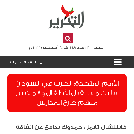
السبت - 23 صفر 1448 هـ , 08 أغسطس 2026 م
النسخة الكاملة
الأمم المتحدة: الحرب في السودان
سلبت مستقبل الأطفال و8 ملايين
منهم خارج المدارس
فايننشال تايمز : حمدوك يدافع عن اتفاقه