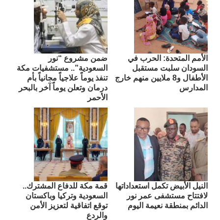
الأمم المتحدة: الحرب في
ضمن مشروع “نور
السودان سلبت مستقبل
السعودية”.. مستشفيات مكة
الأطفال و8 ملايين منهم خارج
تنفذ يوماً علاجياً مجانياً بأم
المدارس
درمان وتعلن يوماً آخر بالبحر
الأحمر
النيل الأبيض تكمل استعداداتها
قمة مكة للدفاع المشترك..
لافتتاح مستشفى عمر نور
السعودية وتركيا وباكستان
الدائم بمنطقة نعيمة اليوم
توقع اتفاقية لتعزيز الأمن
والردع