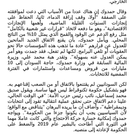
الخارجي.
وقال حمدوك إن هناك عددا من الأسباب التي دعت لموافقته
على الصفقة “أولا، وقف إراقة الدماء، ثانيا، الحفاظ على
إنجازات السنوات القليلة الماضية، وأهمها الإنجازات
الاقتصادية”، وهو ما دفعه لاتخاذ “قرارات غير شعبية بالكامل”
مثل رفع الدعم عن الوقود والقمح الذي يمثل 10% من الناتج
المحلي. ويأمل حمدوك، بأن يقنع الاتفاق الجديد المانحين
للعدول عن قرارهم “عادة ما تذهب هذه المؤسسات حالا نحو
العقوبات أو تلغي البرامج. لكنها لم تفعل، فقد جمدت وهو أمر
يمكن العدول عنه بسهولة”. وتقدر هبة محمد علي، وزيرة
المالية السابقة في وزارة حمدوك، حاجة السودان إلى 10
مليارات من قروض ومساعدات واستثمارات في الفترة
المفضية للانتخابات.
لكن السودانيين لم يقتنعوا بالاتفاق أو من الصعب إقناعهم به.
فهو بتشكيل حكومة تكنوقراط ليس فيها ساسة. ويقول صديق
محمد إسماعيل، نائب رئيس حزب الأمة: “في الوقت الحالي،
علينا دعم الاتفاق حتى نحقق عملية انتقالية تقود إلى انتخابات
وديمقراطية”، وأضاف أن ما يريده البرهان “يتناقض مع الواقع؛
لأن السياسيين يجب أن يكونوا جزءا من الحكومة”. ويواجه
حمدوك إمكانية خسارة حركة الاحتجاج والتي كانت عاملا مهما
في الثورة التي أطاحت بالبشير عام 2019 والضغط على
الحكومة لإعادته إلى منصبه.