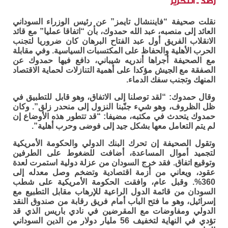
رصد ـ التحرير
نقلت صحيفة “فايننشال تايمز” عن رئيس الوزراء السوداني
العائد إلى منصبه، عبد الله حمدوك، بأن “اتفاقا عمليا” مع قائد
الانقلاب الفريق أول عبد الفتاح البرهان كان ضروريا لتجنب
الحرب الأهلية والحفاظ على المكتسبات السياسية. وفي مقابلة
مع الصحيفة أجراها أندريه شيباني، دافع فيها حمدوك عن
الصفقة مع الجيش مؤكدا على أهمية التنازلات لحماية الاقتصاد
المنهك وتجنب سفك الدماء.
وقال حمدوك: “لقد توصلنا إلى الاتفاق، وهو قابل للتطبيق في
ظل الظروف، وهو شيء جنّبنا النزول إلى منحدر زلق”. وكان
حمدوك يتحدث في مكتبه، مضيفا: “قد تتطور هذه الأوضاع إن
لم يتم التعامل معها بشكل جيد إلى فوضى وحرب أهلية”.
وتقول الصحيفة إن تحرك البنك الدولي والحكومة الأمريكية
لتجميد أموال المساعدة، أضافت للضغوط على الطرفين
وتوقيع اتفاق. فقد خرج السودان من عزلة دولية استمرت لعدة
عقود، ويعاني من أزمة اقتصادية وتضخم وصل معدله إلى
360%. وقبل عام، وافقت الحكومة الأمريكية على شطب
السودان من قائمة الدول الراعية للإرهاب مقابل التطبيع مع
إسرائيل، وهو ما فتح الباب أمام فريق رقابة من صندوق النقد
الدولي ومفاوضات مع المقرضين في نادي باريس الذي قد
تؤدي في النهاية لتخفيف 56 مليار دولار من الدين السوداني