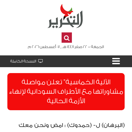
الجمعة - 22 صفر 1448 هـ , 07 أغسطس 2026 م
النسخة الكاملة
الآلية الخماسية” تعلن مواصلة
مشاوراتها مع الأطراف السودانية لإنهاء
الأزمة الحالية
(البرهان) ل- (حمدوك) : امض ونحن معك