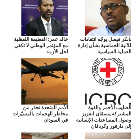
بابكر فيصل يوجّه انتقادات
​خالد عمر: القطيعة اللفظية
للآلية الخماسية بشأن إدارة
مع المؤتمر الوطني لا تكفي
العملية السياسية
لحل الأزمة
الصليب الأحمر والقوة
الأمم المتحدة تحذر من
المشتركة ينسقان لتعزيز
مخاطر الهجمات بالمسيّرات
وصول المساعدات الإنسانية
في السودان
إلى دارفور وكردفان