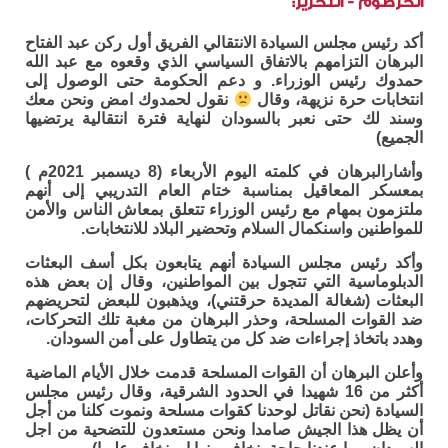
الخرطوم - التحرير:
أكد رئيس مجلس السيادة الانتقالي الفريق أول ركن عبد الفتاح
البرهان التزامهم بالاتفاق السياسي الذي وقعوه مع عبد الله
حمدوك رئيس الوزراء. و دعم الحكومة حتى الوصول إلى
انتخابات حرة نزيهة، وقال
نقول لحمدوك امض ونحن معك
وسند لك حتى نعبر بالسودان لنهاية فترة انتقالية يرتضيها
الجميع)
وأشارالبرهان في كلمته اليوم الأربعاء (8 ديسمبر 2021م )
بمعسكر المعاقيل بمناسبة ختام العام التدريبي إلى أنهم
ملتزمون بمهام مع رئيس الوزراء تتعلق بمعاش الناس والأمن
للمواطنين واسنكمال السلام وتحضير البلاد للانتخابات.
وأكد رئيس مجلس السيادة أنهم يتابعون بكل أسف البعثات
الدبلوماسية التي تتجول بين المواطنين، وقال إن بعض هذه
البعثات (شغالة المديدة حرقتني)، ويذهبون للبعض لتحريضهم
ضد القوات المسلحة، وحذر البرهان من مغبة تلك التحركات،
وهدد باتخاذ إجراءات ضد كل من يتطاول على أمن السودان.
وأعلن البرهان أن القوات المسلحة قدمت خلال الأيام الماضية
أكثر من 16 شهيدا في الحدود الشرقية، وقال رئيس مجلس
السيادة (نحن نقاتل لوحدنا كقوات مسلحة ونموت كلنا من أجل
أن يظل هذا الجيش صامدا ونحن مستعدون للتضحية من اجل