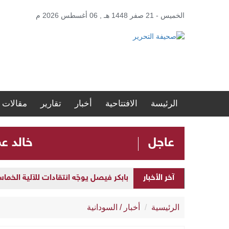
الخميس - 21 صفر 1448 هـ , 06 أغسطس 2026 م
الرئيسة
الافتتاحية
أخبار
تقارير
مقالات
عاجل
​خالد ع
بابكر فيصل يوجّه انتقادات للآلية الخما
آخر الأخبار
​خالد عمر: القطيعة اللفظية مع المؤتمر ا
الرئيسية
أخبار
/
السودانية