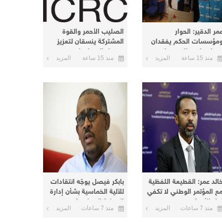
مر الدقير: الحوار
الصليب الأحمر والقوة
مؤسسات الحكم يفقدان
المشتركة ينسقان لتعزيز
عناهما مع الاستمرار في
وصول المساعدات
منذ 15 ساعة
المزيد
منذ 15 ساعة
المزيد
لخيار العسكري
الإنسانية إلى دارفور
وكردفان
خالد عمر: القطيعة اللفظية
بابكر فيصل يوجّه انتقادات
ع المؤتمر الوطني لا تكفي
للآلية الخماسية بشأن إدارة
حل الأزمة
العملية السياسية
منذ 7 ساعات
المزيد
منذ 7 ساعات
المزيد