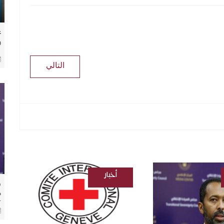
ع
و
م
ا
التالي
أخبار
​
/
م
ل
السودانية