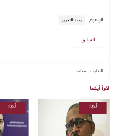
الوسوم
رصد-التحرير
السابق
التعليقات مغلقة.
اقرأ أيضا
أخبار
أخبار
/
/
السودانية
السودانية