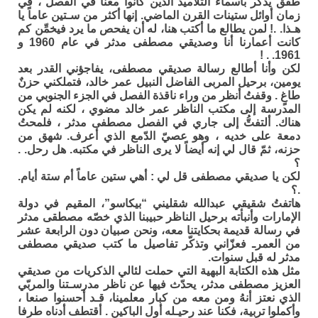
طفق يذكّر بأسماء التلاميذ الذين كانوا معنا في الفصل ، في
زمان أوائل ستينات القرن الماضي. إنها أكثر من سـتين عاماً يا
هـذا. .! لمن يطالع ما أكتب هنا، له أن يفحص ما يرد فيخمِّن كم
كانت أعمارنا أنا وصديقي مصطفى مدثر في عام 1960 و
1961. . !
لكن وأنا أطالع رسالة صديقي مصطفى، يفاجؤني القدر بعد
يومين، برحيل المربى الفاضل النبيل عمر خالد، فتملكني حزنٌ
طاغٍ . وقفتُ أنظر من وراء ناقذة الفصل في الجزء الجنوبي من
المدرسة إلى مكتب الناظر عمر خالد مضوي ، لكنه لم يكن
هناك. ألتفتُّ إلى جاري في الفصل مصطفى مدثر ، فلمحتُ
دمعة على خديه ، وهو عصيّ الدّمع الذي أعرف. شهق من
حزنه، ثمّ قال لي إنه أيضاً لا يرى الناظر في مكتبه. هل رحل. .
؟
لكن يا صديقي مصطفى قل لي : أهي ستين عاماً أم ستة أيام.
.؟
هاتفتُ شقيقي عبدالله شقليني “بيكاسو”، المقيم في دولة
الإمارات وأنبأته برحيل الناظر حبيبنا الذي خصّه مصطقى مدثر
في رسالة قديمة بحكايتنا معه، ونحن صبيان دون الرابعة عشر
من العمرـ فعزّاني وتذكّر تفاصيل ما كتب صديقي مصطفى
مدثر له قبل سنوات.
مثل هذه الكتابة البهية التي حملت لئالي الذكريات من صديقي
العزيز مصطفى مدثر، يحدّث فيها عن ناظر مدرسـتنا والمربّي
الذي نعتز أنهُ ومن معه من كبار معلمينا، قـد أحسنوا صنعا ،
وأكملوا تربية، فكنا عند رحيـله أول الباكين . أقتطف أدناه طرفا