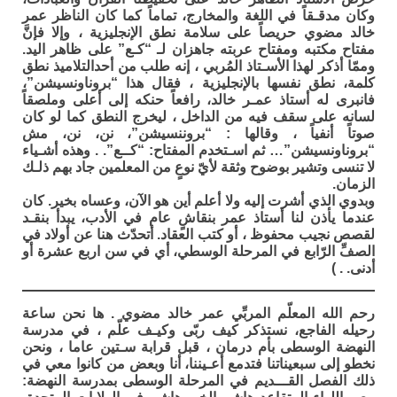
وكان مدقـقاً في اللغة والمخارج، تماماً كما كان الناظر عمر
خالد مضوي حريصاً على سلامة نطق الإنجليزية ، وإلا فإنَّ
مفتاح مكتبه ومفتاح عربته جاهزان لـ “كـع” على ظاهر اليد.
وممّا أذكر لهذا الأسـتاذ المُربي ، إنه طلب من أحدالتلاميذ نطق
كلمة، نطق نفسها بالإنجليزية ، فقال هذا “بروناونسيشن”،
فانبرى له أستاذ عمـر خالد، رافعاً حنكه إلى أعلى وملصقاً
لسانه على سقف فيه من الداخل ، ليخرج النطق كما لو كان
صوتاً أنفياً ، وقالها : “بروننسيشن”، نن، نن، مش
“بروناونسيشن”… ثم اسـتخدم المفتاح: “كــع”. . وهذه أشـياء
لا تنسى وتشير بوضوح وثقة لأيّ نوعٍ من المعلمين جاد بهم ذلـك
الزمان.
وبدوي الذي أشرت إليه ولا أعلم أين هو الآن، وعساه بخير. كان
عندما يأذن لنا أستاذ عمر بنقاشٍ عام في الأدب، يبدأ بنقـد
لقصص نجيب محفوظ ، أو كتب العقاد. أتحدّث هنا عن أولاد في
الصفِّ الرّابع في المرحلة الوسطي، أي في سن اربع عشرة أو
أدنى. . )
رحم الله المعلّم المربِّي عمر خالد مضوي . ها نحن ساعة
رحيله الفاجع، نستذكر كيف ربّى وكيـف علّم ، في مدرسة
النهضة الوسطى بأم درمان ، قبل قرابة سـتين عاما ، ونحن
نخطو إلى سبعيناتنا فتدمع أعـيننا، أنا وبعض من كانوا معي في
ذلك الفصل القـــديم في المرحلة الوسطى بمدرسة النهضة: