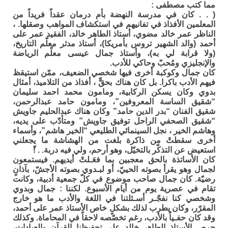
مما كتب مصطفى :
( . . كان في مدرسة النهضة بأم درمان عقداً فريداً من
المعلمين الأفذاذ في تفانيهم في استكشاف المواهب وصقلها. ،
الناظر عمر خالد مضوي، أستاذ الطاهر خالد، الفقيد عمر على
أحمد (والد الشهير تروس بأمريكا)، أستاذ مدثر معلّم التاريخ،
(ولا قرابة لي به)، وأستاذ جمال عيسى معلّم الرياضة
والإنجليزي ومُحبّ وحاكي للأدب.
كان جمال وكوكبة أخرى فيها شخصي الضعيف، ممّن استيقظ
فيهم الأدب باكرا. بل كان هناك بحقٍّ ، أفذاذ من التلاميذ، أمثال
بدوي وكان يسكن الركابية، ومامون محمد احمد سليمان
“شقيق الساسة المعروفين”، ومامون حامد عبدالرحمن،
شقيق الفنان “بدر الدين حامد” وكان هناك عبدالحليم جاويش
“شقيق الصحفي الراحل توفيق جاويش” ومتأدّب على يديه،
وهاشم الخير ، نجل السينمائي الطليعي “الخير هاشم”، وأسماء
أخرى سقطتْ من ذاكرة بلغت من الهشاشة ما يجعلني
استعيض عن التذكّر بالتخيّل، وهو أرحم، ولي فيه دربة. . !ّ
كان الأساتذة بالحق معجبين بما فعَـلتْ أيديهم. فيستمعون
لجمال وهو يقرأ بصوته الحييّ، أو لبـدوي بصوته الأجشّ، بآذانٍ
رضيّة. كان جمال صاحب موضوع في كلّ جمعية أدبية، وكانت
تقام في عصرية يوم من أيام الأسبوع. لكننا : جمال وبدوي
وشخصي كنا نفجّـر أسـئلتنا في اللغة والأدب ما هو خارج
المقرّر، وكان يطرب لذلك بشكلٍ خاص الأستاذ عمر على أحمد،
وقد كان حفـياً بالأدب، رغم تخصّصه لاحقاً في المحاماة. وكذلك
حرص الأستاذ الطاهر خالد على تحفيظنا القرآن والعبادات،