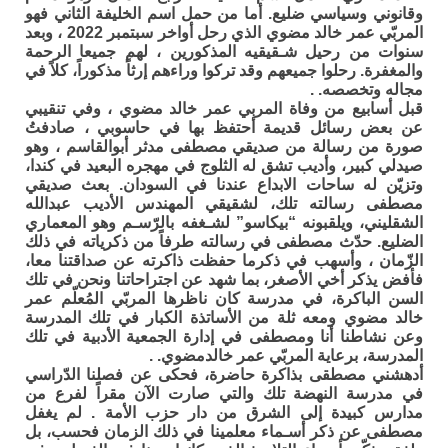
وقانوني وسياسي ضليع. أما من حمل اسم الخليفة الثاني فهو
المربّي عمر خالد مضوي الذي رحل أواخر سبتمبر 2022 ، وبعد
سنوات من رحيل شـقيقيه المذكورين ، لهم جميعا الرحمة
والمغفرة. رحلوا جميعهم وقد تركوا وراءهم إرثاً مذكوراً، كلاً في
مجاله وتخصصه. .
قبل أسابيع من وفاة المربي عمر خالد مضوي ، وفي تنقيبي
عن بعض رسائل قديمة أحتفظ بها في حاسوبي ، صادفتُ
صورة من رسالة من صديقي مصطفى مدثر أبوالقاسم ، وهو
صيدلي كبير، وأديب تشق له الثلوج في مهجره البعيد في كندا،
وتزيّن له ساحات الابداع عندنا في السودان. بعث صديقي
مصطفى رسالته تلك، لشقيقي المهندس الأديب عبدالله
الشقليني، ويلقبونه “بيكاسو” لشـغفه بالرّسـم وهو المعماري
الضليع. حدّث مصطفى في رسالته طرفاً من ذكرياته في ذلك
الزّمان ، وأسهب في ذكرما حفظت ذاكرته عن صداقتنا معا،
فأفض يذكر أخي الأصغر، بما شهد عن اجتراحاتنا ونحن في تلك
السن الباكرة، في مدرسة كان ناظرها المربّي المُعلّم عمر
خالد مضوي ومعه ثلة من الأساتذة الكبار في تلك المدرسة
وعن نشاطنا أنا ومصطفى في إدارة الجمعية الأدبية في تلك
المدرسة، برعاية المربّي عمر خالدمضوي. .
أدهشني مصطقى بذاكرة حاضرة، فحكى عن فصلنا الدّراسي
في مدرسة النهضة تلك والتي صارت الآن مقراً لفرع من
مدارس كبيدة إلى الشرق من دار حزب الأمة . لم يغفل
مصطفى عن ذكر أسـماء معلمينا في ذلك الزمان فحسب، بل