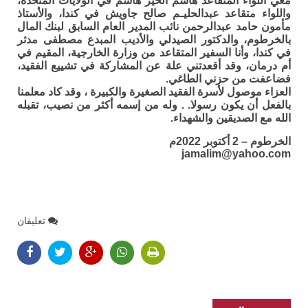
معي اللواء المتقاعد هاشم الخير هاشم في الولايات المتحدة،
واللواء متقاعد عبدالحليـم صالح جاويش في كندا، والأستاذ
مأمون حامد عبدالرحمن نائب المدير العام السابق لبنك المال
بالخرطوم، والدكتور الصيدلي والأديب المبدع مصطفى مدثر
في كندا، وأنا السفير المتقاعد من وزارة الخارجية، المقيم في
أم درمان، وقد أقعدتني علة عن المشاركة في تشييع الفقيد،
فضاعفت من حزني الطاغي.
العزاء موصول لأسرة الفقيد الصغيرة والكبيرة ، وقد كاد معلمنا
بالفعل أن يكون رسولا. . وله من إسمه أكثر من نصيب، تقبله
الله مع الصديقين والشهداء.
الخرطوم – 2 أكتوبر 2022م
jamalim@yahoo.com
تعليقان