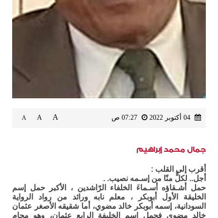
A
04 أكتوبر 2022
07:27 ص
A
A
جمال محمد إبراهيم
أقرب إلى القلب :
أجل.. لكلٍّ منّا من إسـمه نصيب. .
حمل أشـقاؤه أسـماءَ الخلفاء الرّاشدين ، الأكبر حمل إسم
الخليقة الأول أبوبكر ، معلم نابه ورائد من رواد الرواية
السودانية، إسمه أبوبكر خالد مضوي، أما شقيقه الأصغر عثمان
خالد مضوي فحمل اسم الخليفة الرابع عثمان، وهو محام