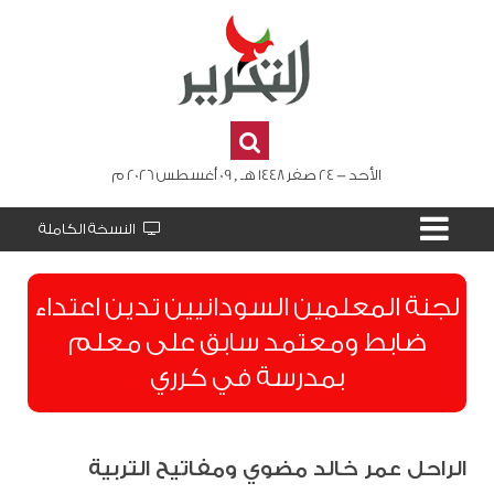
الأحد - 24 صفر 1448 هـ , 09 أغسطس 2026 م
النسخة الكاملة
لجنة المعلمين السودانيين تدين اعتداء
ضابط ومعتمد سابق على معلم
بمدرسة في كرري
الراحل عمر خالد مضوي ومفاتيح التربية