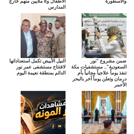
والأسطورة
الأطفال و8 ملايين منهم خارج
المدارس
ضمن مشروع “نور
النيل الأبيض تكمل استعداداتها
السعودية”.. مستشفيات مكة
لافتتاح مستشفى عمر نور
تنفذ يوماً علاجياً مجانياً بأم
الدائم بمنطقة نعيمة اليوم
درمان وتعلن يوماً آخر بالبحر
الأحمر