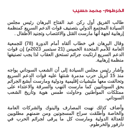
الخرطوم- محمد حسيب
طالب الفريق أول ركن عبد الفتاح البرهان رئيس مجلس
السيادة المجتمع الدولي بتصنيف قوات الدعم السريع كمنظمة
إرهابية لجهة أنها مارست القتل والاغتصاب وتجنيد الأطفال .
وقال البرهان في خطاب ألقاه أمام الدورة (78) للجمعية
العامة للأمم المتحدة الخميس (21 سبتمبر 2023م) إن قوات
الدعم السريع ارتكبت جرائم تستحق العقاب لذا يجب تصنيفها
منظمة إرهابية.
وأشار رئيس مجلس السيادة إلى أن الشعب السوداني يواجه
منذ 15 أبريل حرب مدمرة شنتها عليه قوات الدعم السريع
وتحالفت معها مليشيات إقليمية ودولية ومارست أبشع الجرائم
بحق السودانيين كما مارست النهب والسرقة والاعتداء على
ممتلكات المواطنين وحاولت طمس هوية وتاريخ الشعب
السوداني.
وأضاف كذلك نهبت المصارف والبنوك والشركات العامة
والخاصة وأطلقت سراح المسجونين ومن ضمنهم مطلوبين
للعدالة الدولية ومارست كل ما يرقى لجرائم الحرب في
دارفور والخرطوم.