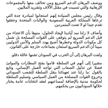
ووصف البرهان الدعم السريع ومن تحالف معها بالمجموعات
الإرهابية والتي تسببت في مقتل الآلاف وتشريد الملايين.
وقال رئيس مجلس السيادة إنهم استجابوا لمبادرة جدة التي
ترعاها المملكة العربية السعودية والولايات المتحدة وحققوا
تقدم جيدا لو لا تعنت المتمردين.
وأضاف لا زلنا نمد أيادينا لإيجاد الحلول، منوها بأن الاعتداء من
قبل الدعم السريع لم يتوقف على القوات المسلحة بل شمل
كل مكونات الدولة وخطرها أصبح يهدد السلم والأمن الدوليبن
مبينا أن الدعم السريع استعان بجماعات خارجة على القانون.
ولفت البرهان إلى أن الحرب في السودان تشنها عائلة دقلو.
مشيرا إلى أنهم في السلطة قاموا بفتح المطارات والموانئ
فضلا عن تذليل الصعاب التي تواجه العمل الإنساني، وتابع
بالقول :ما زلنا عند تعهداتنا بنقل السلطة للشعب السوداني
وخروج القوات المسلحة من العمل السياسي وتسليم السلطة
لحكومة مدنية بالإضافة لمساعيهم لعقد انتخابات عامة يختار
خلالها السودانيون من يحكمهم.