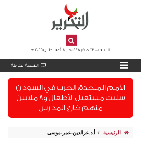
السبت - 23 صفر 1448 هـ , 08 أغسطس 2026 م
النسخة الكاملة
الأمم المتحدة: الحرب في السودان
سلبت مستقبل الأطفال و8 ملايين
منهم خارج المدارس
الرئيسية
أ.د.عزالدين-عمر-موسى