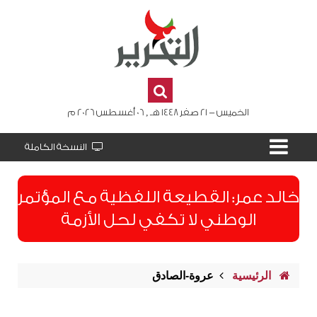
الخميس - 21 صفر 1448 هـ , 06 أغسطس 2026 م
النسخة الكاملة
​خالد عمر: القطيعة اللفظية مع المؤتمر
الوطني لا تكفي لحل الأزمة
الرئيسية
عروة-الصادق