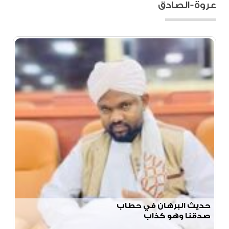
عروة-الصادق
حديث البرهان في حطاب
صدقنا وهو كذاب