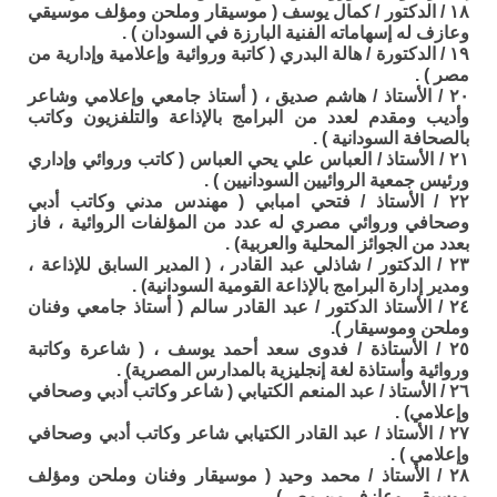
١٨ / الدكتور / كمال يوسف ( موسيقار وملحن ومؤلف موسيقي
وعازف له إسهاماته الفنية البارزة في السودان ) .
١٩ / الدكتورة / هالة البدري ( كاتبة وروائية وإعلامية وإدارية من
مصر ) .
٢٠ / الأستاذ / هاشم صديق ، ( أستاذ جامعي وإعلامي وشاعر
وأديب ومقدم لعدد من البرامج بالإذاعة والتلفزيون وكاتب
بالصحافة السودانية ) .
٢١ / الأستاذ / العباس علي يحي العباس ( كاتب وروائي وإداري
ورئيس جمعية الروائيين السودانيين ) .
٢٢ / الأستاذ / فتحي امبابي ( مهندس مدني وكاتب أدبي
وصحافي وروائي مصري له عدد من المؤلفات الروائية ، فاز
بعدد من الجوائز المحلية والعربية) .
٢٣ / الدكتور / شاذلي عبد القادر ، ( المدير السابق للإذاعة ،
ومدير إدارة البرامج بالإذاعة القومية السودانية) .
٢٤ / الأستاذ الدكتور / عبد القادر سالم ( أستاذ جامعي وفنان
وملحن وموسيقار ).
٢٥ / الأستاذة / فدوى سعد أحمد يوسف ، ( شاعرة وكاتبة
وروائية وأستاذة لغة إنجليزية بالمدارس المصرية) .
٢٦ / الأستاذ / عبد المنعم الكتيابي ( شاعر وكاتب أدبي وصحافي
وإعلامي) .
٢٧ / الأستاذ / عبد القادر الكتيابي شاعر وكاتب أدبي وصحافي
وإعلامي ) .
٢٨ / الأستاذ / محمد وحيد ( موسيقار وفنان وملحن ومؤلف
موسيقي وعازف من مصر) .