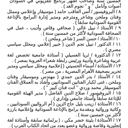
خمسين سنة وصاحب اشهر برنامج تلفزيوني في السودان”
أصوات وأنامل ” و ” نجوم الغد ) .
٨ / البروفيسور / أنس العاقب حامد ( موسيقار وإعلامي وممثل
وفنان وملحن وشاعر ومترجم ومدير إدارة البرامج بالإذاعة
القومية السودانية سابقاً ) .
٩ / الأستاذ / نبيل غالي ( صحافي وقاص وأديب ، عمل في
الصحافة السودانية لأكثر من خمسين سنة ) .
١٠ / الأستاذ / حسن السر ( شاعر وملحن ) .
١١ / الدكتور / نبيل نجم الدين ( خبير إعلامي ومحلل سياسي
مصري ) .
١٢ / الدكتورة / ثريا العسيلي ( أستاذة جامعية تخصص لغة
عربية وشاعرة وأديبة ورئيس رابطة شعراء العروبة بمصر ) .
١٣ / الأستاذة / أسماء الحسيني ( إعلامية ومحلل سياسي ومدير
تحرير بصحيفة الأهرام المصرية ، من مصر ) .
١٤ / الأستاذ / بدر الدين حمدي ( مهندس وموسيقار وفنان
وملحن ، غنى لكبار الفنانين السودانيين وأشاد به العملاق الفنان
الموسيقار محمد وردي ” انت فنان كبير ” ) .
١٥ / البروفيسور / صلاح الدين الفاضل ( مدير الهيئة القومية
للإذاعة سابقاً وأستاذ جامعي وإداري ) .
١٦ / الأستاذة / زينب بليل حاج الزين ( أم الروائيين السودانيين ،
وكاتبة وروائية ومقدمة برامج بالإذاعة السودانية وإعلامية بارزة
لأكثر من خمسين سنة ) .
١٧ / الأستاذة / بثينة خضر مكي ، ( برلمانية سابقة وأستاذة لغة
إنجليزية وقاصة وروائية وعضو بعدد من اتحاد الكتاب العرب ) .