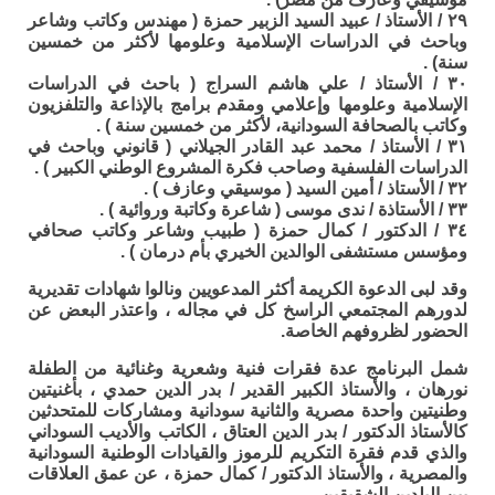
٢٩ / الأستاذ / عبيد السيد الزبير حمزة ( مهندس وكاتب وشاعر
وباحث في الدراسات الإسلامية وعلومها لأكثر من خمسين
سنة) .
٣٠ / الأستاذ / علي هاشم السراج ( باحث في الدراسات
الإسلامية وعلومها وإعلامي ومقدم برامج بالإذاعة والتلفزيون
وكاتب بالصحافة السودانية، لأكثر من خمسين سنة ) .
٣١ / الأستاذ / محمد عبد القادر الجيلاني ( قانوني وباحث في
الدراسات الفلسفية وصاحب فكرة المشروع الوطني الكبير ) .
٣٢ / الأستاذ / أمين السيد ( موسيقي وعازف ) .
٣٣ / الأستاذة / ندى موسى ( شاعرة وكاتبة وروائية ) .
٣٤ / الدكتور / كمال حمزة ( طبيب وشاعر وكاتب صحافي
ومؤسس مستشفى الوالدين الخيري بأم درمان ) .
وقد لبى الدعوة الكريمة أكثر المدعويين ونالوا شهادات تقديرية
لدورهم المجتمعي الراسخ كل في مجاله ، واعتذر البعض عن
الحضور لظروفهم الخاصة.
شمل البرنامج عدة فقرات فنية وشعرية وغنائية من الطفلة
نورهان ، والأستاذ الكبير القدير / بدر الدين حمدي ، بأغنيتين
وطنيتين واحدة مصرية والثانية سودانية ومشاركات للمتحدثين
كالأستاذ الدكتور / بدر الدين العتاق ، الكاتب والأديب السوداني
والذي قدم فقرة التكريم للرموز والقيادات الوطنية السودانية
والمصرية ، والأستاذ الدكتور / كمال حمزة ، عن عمق العلاقات
بين البلدين الشقيقين.