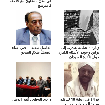
في لندن بالتعاون مع جامعة
كامبريدج
زيارة د. شادية عبدربه إلى
الفاضل سعيد… حين أضاء
برلين وعودة الأسئلة الكبرى
الضحكُ ظلامَ السجن
حول ذاكرة السودان
قراءة في رواية 48 للدكتور
وردي الوطن ، أنس الوطن
محمد المصطفى موسى