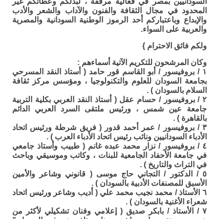
السودانيين بمصر في فعالية مرفقة ، لبذلكم وعطائكم غير
المحدود في مجال الثقافة والفنون والآداب والشعر والأدب
والإبداع وباعتباركم أحد الرموز الوطنية السودانية والمصرية
والعربية على السواء.
ولكم فائق الاحترام }
وكان المرشحون للتكريم الآتية أسماءهم :
١ / بروفيسور / أبو القاسم قور حامد ( أستاذ النقد المسرحي
بجامعة السودان للعلوم والتكنولوجيا ، ومؤسس مركز ثقافة
السلام بالسودان ) .
٢ / بروفيسور / حسام عقل ( أستاذ النقد العربي بكلية التربية
جامعة عين شمس ، ورئيس ملتقى السرد العربي الدائم
بالقاهرة ) .
٣ / بروفيسور / عمر أحمد قدور ( فريق شرطة ورئيس اتحاد
الأدباء السودانيين ونائب رئيس اتحاد الأدباء العرب ) .
٤ / بروفيسور / نزار محمد عبده غانم ( طبيب وأستاذ جامعي
في جامعة الأحفاد الجامعية للبنات ، وكاتب وموسيقي وباحث
في التراث والتاريخ ) .
٥ / الدكتور / التجاني حاج موسى ( قانوني وشاعر والأمين
الأسبق للمصنفات الأدبية بالسودان ) .
٦ الأستاذ / محمد نجيب محمد علي ( أديب وشاعر ورئيس اتحاد
شعراء الأغنية بالسودان ) .
٧ / الأستاذ / بابكر صديق ( إعلامي وفنان تشكيلي لأكثر من