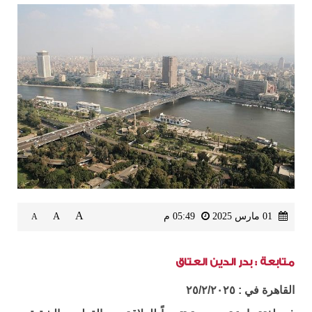
A
01 مارس 2025
05:49 م
A
A
متابعة : بدر الدين العتاق
القاهرة في : ٢٥/٢/٢٠٢٥