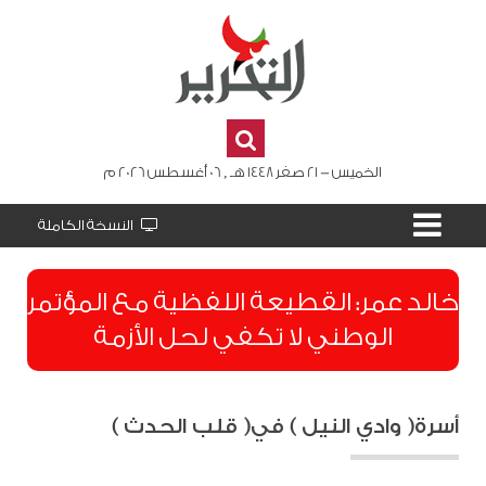
الخميس - 21 صفر 1448 هـ , 06 أغسطس 2026 م
النسخة الكاملة
​خالد عمر: القطيعة اللفظية مع المؤتمر
الوطني لا تكفي لحل الأزمة
أسرة( وادي النيل ) في( قلب الحدث )