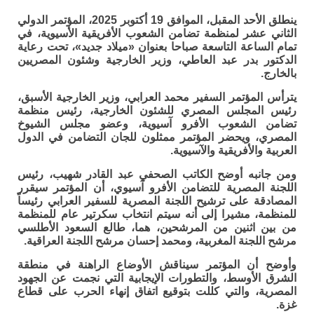
ينطلق الأحد المقبل، الموافق 19 أكتوبر 2025، المؤتمر الدولي
الثاني عشر لمنظمة تضامن الشعوب الأفريقية الأسيوية، في
تمام الساعة التاسعة صباحا بعنوان «ميلاد جديد»، تحت رعاية
الدكتور بدر عبد العاطي، وزير الخارجية وشئون المصريين
بالخارج.
يترأس المؤتمر السفير محمد العرابي، وزير الخارجية الأسبق،
رئيس المجلس المصري للشئون الخارجية، رئيس منظمة
تضامن الشعوب الأفرو آسيوية، وعضو مجلس الشيوخ
المصري، ويحضر المؤتمر ممثلون للجان التضامن في الدول
العربية والأفريقية والآسيوية.
ومن جانبه أوضح الكاتب الصحفي عبد القادر شهيب، رئيس
اللجنة المصرية للتضامن الأفرو آسيوي، أن المؤتمر سيقرر
المصادقة على ترشيح اللجنة المصرية للسفير العرابي رئيساً
للمنظمة، مشيرا إلى أنه سيتم انتخاب سكرتير عام للمنظمة
من بين اثنين من المرشحين، هما، طالع السعود الأطلسي
مرشح اللجنة المغربية، ومحمد إحسان مرشح اللجنة العراقية.
وأوضح أن المؤتمر سيناقش الأوضاع الراهنة في منطقة
الشرق الأوسط، والتطورات الإيجابية التي نجمت عن الجهود
المصرية، والتي كللت بتوقيع اتفاق إنهاء الحرب على قطاع
غزة.