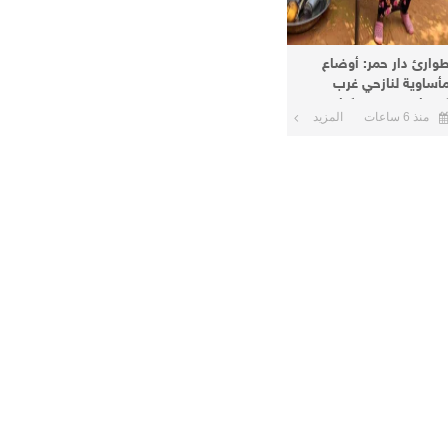
وارئ دار حمر: أوضاع
أساوية لنازحي غرب
ردفان في معسكرات
منذ 6 ساعات
المزيد
لأبيض