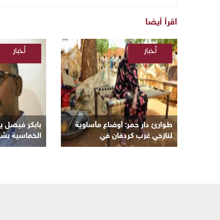
اقرأ أيضا
أخبار
أخبار
/
/
السودانية
السودانية
طوارئ دار حمر: أوضاع مأساوية
بابكر فيصل يوج
لنازحي غرب كردفان في
الخماسية بشأن
معسكرات الأبيض
السياسية