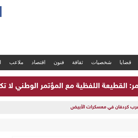
قضايا
شخصيات
ثقافة
فنون
اقتصاد
ملاعب
ا
مر: القطيعة اللفظية مع المؤتمر الوطني لا تك
سية بشأن إدارة العملية السياسية
 غرب كردفان في معسكرات الأبيض