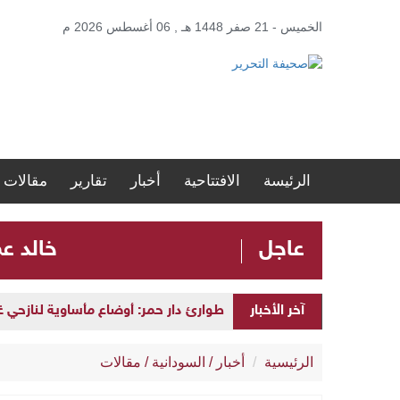
الخميس - 21 صفر 1448 هـ , 06 أغسطس 2026 م
الرئيسة
الافتتاحية
أخبار
تقارير
مقالات
عاجل
​خالد ع
آخر الأخبار
بابكر فيصل يوجّه انتقادات للآلية الخما
طوارئ دار حمر: أوضاع مأساوية لنازحي
الرئيسية
أخبار
/
السودانية
/
مقالات