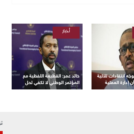
أخبار
/
السودانية
ّه انتقادات للآلية
​خالد عمر: القطيعة اللفظية مع
 إدارة العملية
المؤتمر الوطني لا تكفي لحل
الأزمة
تو