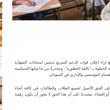
ط
م
ك
 إزاء إعلان قوات الدعم السريع تدشين امتحانات الشهادة
ا
الخطوة بـ “بالغة الخطورة”، ومحذرةً من تداعياتها السياسية
لانقسام المؤسسي والإداري في السودان.
للجان في في بيان الأحد(٧ يونيو ٢٠٢٦م) على الحق الأصيل لجميع الطلاب والطالبات في كافة أنحاء
أو إقصاء، مشددةً على أن هذا الحق لا يجوز أن يكون رهينة