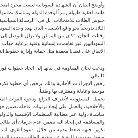
وأوضح البيان أن الشهادة السودانية ليست مجرد امتحا
ظلت لعقود طويلة رمزاً لوحدة الدولة وتماسك نظامها ا
جلوس الطلاب للامتحانات، بل في “الرسالة السياسية ال
البلاد تدريجياً نحو واقع الانقسام الذي يهدد وحدة السودا
وقالت اللجان: “كان من الممكن ولا يزال التوصل إلى ت
السودانيين عبر تفاهمات إنسانية وفنية برعاية جهات و
الاتفاق على قضايا معقدة مثل حماية وإدارة خطوط ال
ودعت لجان المقاومة في بيانها إلى اتخاذ خطوات فور
كالتالي:
رفض الإجراءات الأحادية وذلك برفض أي خطوة تكرس 
موحدة وعادلة ومعترف بها وطنياً.
تحميل المسؤولية لأطراف النزاع ودعوة القوات الم
والأخلاقية، والعمل على إيجاد ترتيبات عاجلة تضمن حق 
مناشدة دولية عبر مطالبة المنظمات الإقليمية والدولي
والمساهمة في إيجاد آلية تضمن عدم حرمان أي طالب
تكوين جبهة ضغط مدنية من خلال دعوة القوى المدني
ضغط مجتمعية للدفاع عن حقوق الطلاب ووحدة المؤس