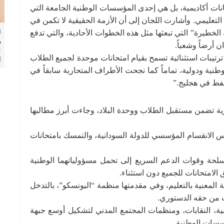
نات أكاديمية، بل هي إحدى المؤسسات الوطنية الجامعة التي
لتعليمي. وأشارت اللجان إلى أن الأزمة الحقيقية لا تكمن في
ا
خطيرة” التي تبعثها مثل هذه الخطوات الأحادية، والتي تدفع
م
ن أرضاً وشعباً.
ا
رتيبات استثنائية تسمح بقيام امتحانات موحدة لجميع الطلاب
ا
طنية ودولية، تماماً كما نجحت الأطراف المتحاربة سابقاً في
نفط في هجليج.”
ية تضمن مستقبل الطلاب ووحدة البلاد، وجاءت أبرز مطالبها
الانقسام المؤسسي للدولة السودانية، والتمسك بامتحانات
سلحة وقوات الدعم السريع إلى تحمل مسؤولياتهما الوطنية
الامتحانات للجميع دون استثناء.
ة المعنية بالتعليم، وفي مقدمتها منظمة “اليونسكو”، بالتدخل
 من حقه الدستوري.
ة، النقابات، ومنظمات المجتمع المدني لتشكيل أوسع جبهة
سات الوطنية.