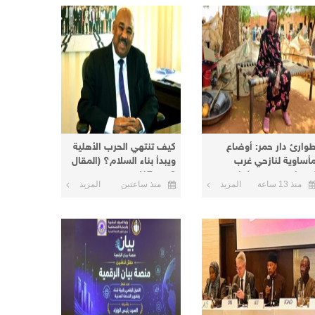
وارئ دار حمر: أوضاع
كيف تنتهي الحرب الأهلية
أساوية لنازحي غرب
ويبدأ بناء السلام؟ (المقال
ردفان في معسكرات
8 من 17)
منذ 13 ساعة
المزيد
منذ ساعتين
المزيد
لأبيض