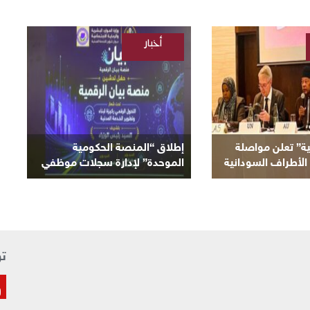
أخبار
/
السودانية
ية” تعلن مواصلة
إطلاق “المنصة الحكومية
الأطراف السودانية
الموحدة” لإدارة سجلات موظفي
لحالية
الدولة
تو