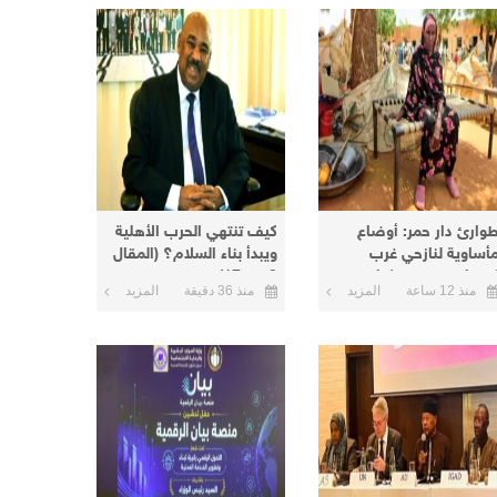
وارئ دار حمر: أوضاع
كيف تنتهي الحرب الأهلية
أساوية لنازحي غرب
ويبدأ بناء السلام؟ (المقال
ردفان في معسكرات
8 من 17)
منذ 12 ساعة
المزيد
منذ 36 دقيقة
المزيد
لأبيض