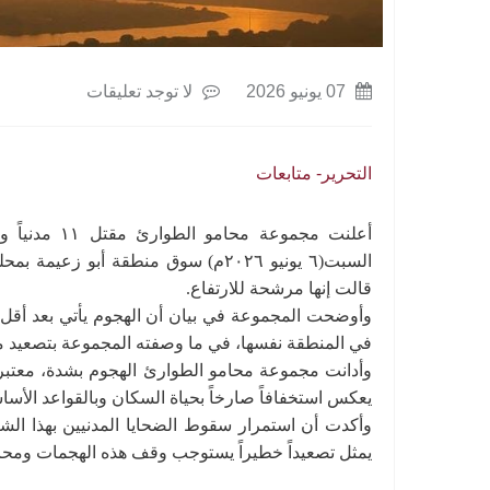
07 يونيو 2026
لا توجد تعليقات
التحرير- متابعات
أعلنت مجموعة
السبت(٦ يونيو ٢٠٢٦م) سوق منطقة أبو
قالت إنها مرشحة للارتفاع.
وأوضحت المجموعة في بيان أن الهجوم يأتي بعد أق
في المنطقة نفسها، في ما وصفته المجموعة بتصعيد متو
وأدانت مجموعة محامو الطوارئ الهجوم بشدة، معتبرة 
يعكس استخفافاً صارخاً بحياة السكان وبالقواعد الأساس
وأكدت أن استمرار سقوط الضحايا المدنيين بهذا الش
يمثل تصعيداً خطيراً يستوجب وقف هذه الهجمات ومحا