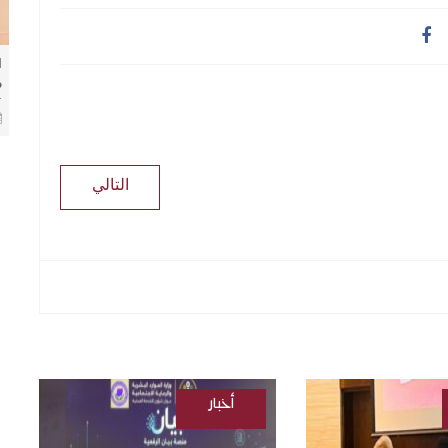
ا
م
ا
ا
التالي
أخبار
/