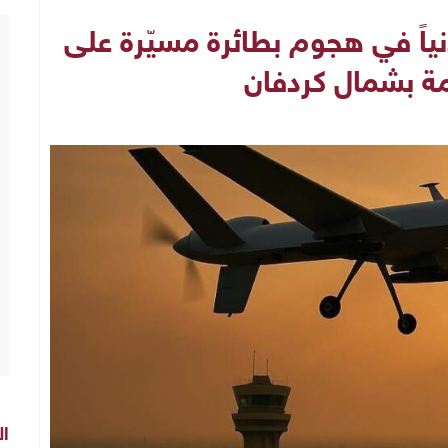
الطوارئ: مقتل ١١ مدنياً في هجوم بطائرة مسيّرة على
ة بشمال كردفان
ال