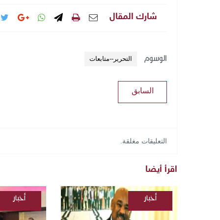
شارك المقال
الوسوم
التحرير--متابعات
السابق
التعليقات مغلقة.
اقرأ أيضا
أخبار
أخبار
/
/