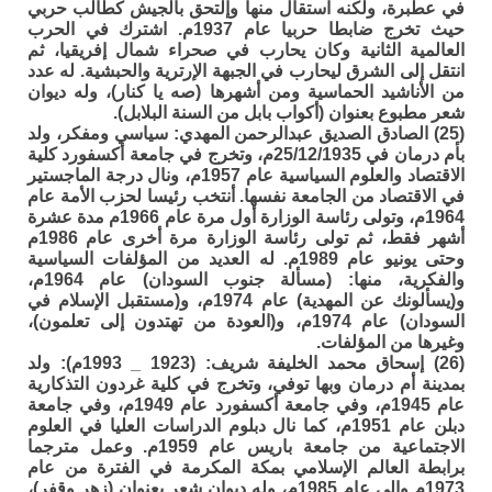
في عطبرة، ولكنه استقال منها وإلتحق بالجيش كطالب حربي
حيث تخرج ضابطا حربيا عام 1937م. اشترك في الحرب
العالمية الثانية وكان يحارب في صحراء شمال إفريقيا، ثم
انتقل إلى الشرق ليحارب في الجبهة الإرترية والحبشية. له عدد
من الأناشيد الحماسية ومن أشهرها (صه يا كنار)، وله ديوان
شعر مطبوع بعنوان (أكواب بابل من السنة البلابل).
(25) الصادق الصديق عبدالرحمن المهدي: سياسي ومفكر، ولد
بأم درمان في 25/12/1935م، وتخرج في جامعة أكسفورد كلية
الاقتصاد والعلوم السياسية عام 1957م، ونال درجة الماجستير
في الاقتصاد من الجامعة نفسها. أنتخب رئيسا لحزب الأمة عام
1964م، وتولى رئاسة الوزارة أول مرة عام 1966م مدة عشرة
أشهر فقط، ثم تولى رئاسة الوزارة مرة أخرى عام 1986م
وحتى يونيو عام 1989م. له العديد من المؤلفات السياسية
والفكرية، منها: (مسألة جنوب السودان) عام 1964م،
و(يسألونك عن المهدية) عام 1974م، و(مستقبل الإسلام في
السودان) عام 1974م، و(العودة من تهتدون إلى تعلمون)،
وغيرها من المؤلفات.
(26) إسحاق محمد الخليفة شريف: (1923 _ 1993م): ولد
بمدينة أم درمان وبها توفي، وتخرج في كلية غردون التذكارية
عام 1945م، وفي جامعة أكسفورد عام 1949م، وفي جامعة
دبلن عام 1951م، كما نال دبلوم الدراسات العليا في العلوم
الاجتماعية من جامعة باريس عام 1959م. وعمل مترجما
برابطة العالم الإسلامي بمكة المكرمة في الفترة من عام
1973م وإلى عام 1985م، وله ديوان شعر بعنوان (زهر وقفر)،