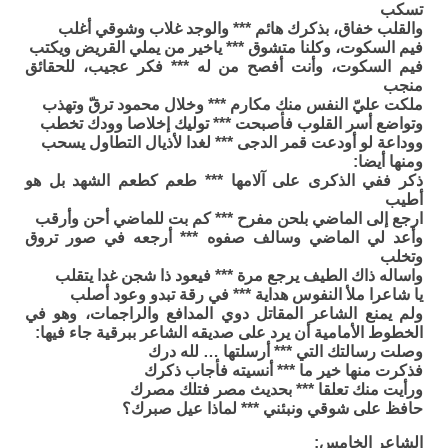
تسكب
والقلب خفاق، بذكرك هائم *** والوجد غلاب وشوقي أغلب
فيم السكوت، وكلنا متشوق *** ياخير من يملي القريض ويكتب
فيم السكوت، وأنت أفصح من له *** فكر عجيب، للحقائق
منجب
ملكت عليّ النفس منك مكارم *** وخلال محمود ترقّ وتهذب
وتواضع أسر القلوب فأصبحت *** توليك إخلاصا وودك تخطب
ووداعة لو أودعت قمر الدجى *** لغدا لأذيال التطاول يسحب
ومنها أيضا:
ذكر ففي الذكرى على آلامها *** طعم كطعم الشهد بل هو
أطيب
ارجع إلى الماضي بلحن مفرح *** كم بت للماضي أحن وأرقب
وأعد لي الماضي وسالف صفوه *** أرجعه في صور تروق
وتخلب
واساله ذاك الطيف يرجع مرة *** فيعود ذا شجن غدا يتقلب
يا شاعرا ملأ النفوس هداية *** في رقة تبدو وعود أصلب
ولم يمنع الشاعر المقاتل دوي المدافع والراجمات، وهو في
الخطوط الأمامية أن يرد على صديقه الشاعر ببرقية جاء فيها:
وصلت رسالتك التي *** أرسلتها … لله درك
فذكرت منها خير ما *** أنسيته فأجاب ذكرك
ورأيت منك تعلقا *** بحديث مصر فتلك مصرك
حافظ على شوقي ونبئني *** لماذا عيل صبرك؟
الشاعر الخامس: