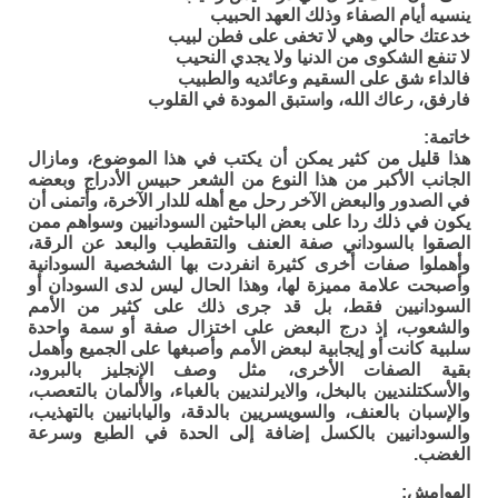
ينسيه أيام الصفاء وذلك العهد الحبيب
خدعتك حالي وهي لا تخفى على فطن لبيب
لا تنفع الشكوى من الدنيا ولا يجدي النحيب
فالداء شق على السقيم وعائديه والطبيب
فارفق، رعاك الله، واستبق المودة في القلوب
خاتمة:
هذا قليل من كثير يمكن أن يكتب في هذا الموضوع، ومازال
الجانب الأكبر من هذا النوع من الشعر حبيس الأدراج وبعضه
في الصدور والبعض الآخر رحل مع أهله للدار الآخرة، وأتمنى أن
يكون في ذلك ردا على بعض الباحثين السودانيين وسواهم ممن
الصقوا بالسوداني صفة العنف والتقطيب والبعد عن الرقة،
وأهملوا صفات أخرى كثيرة انفردت بها الشخصية السودانية
وأصبحت علامة مميزة لها، وهذا الحال ليس لدى السودان أو
السودانيين فقط، بل قد جرى ذلك على كثير من الأمم
والشعوب، إذ درج البعض على اختزال صفة أو سمة واحدة
سلبية كانت أو إيجابية لبعض الأمم وأصبغها على الجميع وأهمل
بقية الصفات الأخرى، مثل وصف الإنجليز بالبرود،
والأسكتلنديين بالبخل، والايرلنديين بالغباء، والألمان بالتعصب،
والإسبان بالعنف، والسويسريين بالدقة، واليابانيين بالتهذيب،
والسودانيين بالكسل إضافة إلى الحدة في الطبع وسرعة
الغضب.
الهوامش: