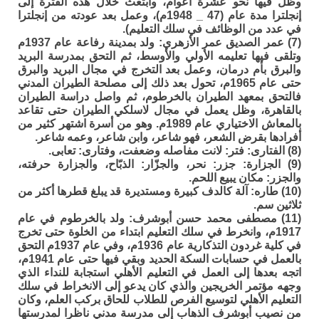
وظل فيها نحو عشرة أعوام، وابتعث خلال هذه الفترة إلى
إنجلترا مدة عام (47 _ 1948م)، وعمل بعد عودته من إنجلترا
في عدد من الوظائف في سلك التعليم).
(7) عمر الصديق عمر الأزهري: ولد بمدينة رفاعة عام 1937م
وتلقى فيها تعليمه الأولي والأوسط، ثم التحق بمدرسة البريد
والبرق بأم درمان، وعمل بعد التخرج في مجال البريد والبرق
حتى عام 1965م، تحول بعد ذلك إلى مصلحة الطيران المدني
فالتحق بمعهد الطيران بالخرطوم، ثم واصل دراسة الطيران
بالقاهرة، وظل يعمل في مجال لاسلكي الطيران حتى تقاعد
بالمعاش الاختياري عام 1989م. وهو من أسرة اشتهر كثير من
أفرادها بقرض الشعر، فهو شاعر، وابن شاعر، وعمه شاعر.
(8) الفتارى: فتر: لانت مفاصله وضعفت، وفتارى: تعابى.
(9) الجزارة: جزر: نحر، والجزّار: الذبّاح، والجزارة حرفته،
والجزر: مكان يبيع اللحم.
(10) طاره: آلة كالدف كبيرة ومستديرة قد يبلغ قطرها أكثر من
ثلاثين سم.
(11) مصطفى محمد حسن أبوشرف: ولد بالخرطوم في عام
1917م، وانخرط في سلك التعليم ابتداء من الخلوة حتى تخرج
في كلية غردون التذكارية عام 1936م، وفي عام 1937م التحق
بالعمل في حسابات السكة الحديد وبقي فيها حتى عام 1941م،
اتجه بعدها إلى العمل في التعليم الأهلي استجابة للنداء الذي
وجهه مؤتمر الخريجين والذي كان يدعو إلى الانخراط في سلك
التعليم الأهلي لتوسيع الفرص للطلاب للحاق بركب العلم، وكان
من نصيب أبوشرف الذهاب إلى مدرسة مدني ناظرا لمدرستها