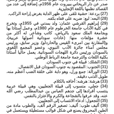
صدر عن دار الريحاني ببيروت عام 1956م، إضافة إلى عدد من
القصائد نظمها باللغة الإنجليزية.
(27) بردعة: حشية تلقى على ظهر الدابة بغرض إراحة الراكب.
(28) البعه: لبع: ضربه على قفاه بكفه.
(29) إبراهيم القرشي عثمان: ولد بمدني في 1955م، وتخرج
في كلية الآداب جامعة الخرطوم عام 1980م، وعمل أستاذا بها
وبجامعة الملك سعود بالرياض، كاتب وشاعر. له أكثر من
عشرة مؤلفات منها: (عادات سودانية أصولها عربية)،
و(المقارنة بين امرىء القيس والحاردلو). وزير سابق، ورئيس
مجلس أمناء جائزة الأدب النبوي، وعضو المجمع اللغوي
بالسودان ورئيس دائرة اللهجات السودانية. يعمل حاليا أستاذا
بكلية اللغات والترجمة جامعة الرباط الوطني.
(30) الشلك: قبيلة في جنوب السودان.
(31) الجنوب: المقصود به جنوب السودان قبل الانفصال.
(32) الورالة: جمع ورل، وهو دابة على خلقة الضب أعظم منه،
طويل الذنب دقيقه.
(33) هرشة: هرشه: أخافه بالكلام.
(34) جعلي، منسوب إلى قبيلة الجعليين، وهي قبيلة عربية
ينتسب أفرادها إلى جدهم العباس بن عبدالمطلب رضي الله
عنه، وقد عرفوا بالشجاعة والكرم والاعتزاز بالنفس.
(35) التجعول: ادعاء الانتساب إلى الجعليين.
(36) أليف طوب: أليف: تصغير الرقم ألف، والطوب مادة من
الطين المحروق يصنع في شكل قوالب مستطيلة ويستعمل في