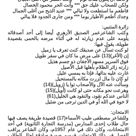
ولكن للصحاب عليك حق *** وأنت الحر محمود الخصال
فاطعم ما استطعت ولا تبالي *** عديد الذبح من أغلى الجمال
وجدك أطعم الأطيار يوما *** ومن جارى الجدود فلا يبالي
زائرة المتنبي:
وكتب الشاعرعمر الصديق الأزهري أيضا إلى أحد أصدقائه
يلومه على عدم زيارته له في أثناء مرضه بالحمى بقصيدة
طويلة، يقول فيها:
لو كنت تسأل عن صديقك كنت تعرف يا زميل
إن (الأغر)(13) على مرض ما كان في سفر طويل
فوق السرير مسهد الأجفان ذو جسم هذيل
زارته زائر الظلام بأهلها قبل الأصيل
غارت عليه بدائها، فإذا به يمسي عليل
لو كان ذا مال لزرت مكانه بالمستحيل
وسألت عنه الآل والأصحاب توا يا (زويل)(14)
وهرعت نحو مكانه حتى لو كانت (أويل)(15)
الناس عندكم نقود، والنقود هي الخليل(61)
لا خوة في الله أو في الدين ترجى من ضئيل
الامتحان:
وللشاعر مصطفى طيب الأسماء(17) قصيدة طريفة يصف فيها
حال طلاب إحدى المدارس (مدرسة التجارة الثانوية) في أحد
الامتحانات، وكان ذلك في عام 1957م، وكان الشاعر يراقب
الفصل في ذلك الامتحان، فرسم صورة صادقة لحال الطلاب