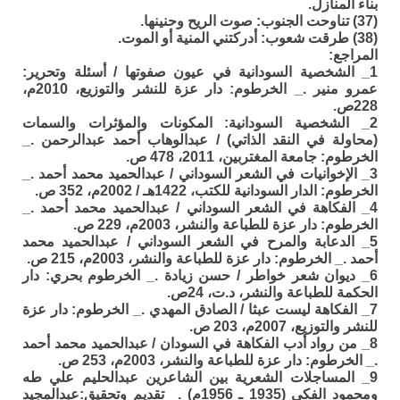
بناء المنازل.
(37) تناوحت الجنوب: صوت الريح وحنينها.
(38) طرقت شعوب: أدركتني المنية أو الموت.
المراجع:
1_ الشخصية السودانية في عيون صفوتها / أسئلة وتحرير:
عمرو منير ._ الخرطوم: دار عزة للنشر والتوزيع، 2010م،
228ص.
2_ الشخصية السودانية: المكونات والمؤثرات والسمات
(محاولة في النقد الذاتي) / عبدالوهاب أحمد عبدالرحمن ._
الخرطوم: جامعة المغتربين، 2011، 478 ص.
3_ الإخوانيات في الشعر السوداني / عبدالحميد محمد أحمد ._
الخرطوم: الدار السودانية للكتب، 1422هـ / 2002م، 352 ص.
4_ الفكاهة في الشعر السوداني / عبدالحميد محمد أحمد ._
الخرطوم: دار عزة للطباعة والنشر، 2003م، 229 ص.
5_ الدعابة والمرح في الشعر السوداني / عبدالحميد محمد
أحمد ._ الخرطوم: دار عزة للطباعة والنشر، 2003م، 215 ص.
6_ ديوان شعر خواطر / حسن زيادة ._ الخرطوم بحري: دار
الحكمة للطباعة والنشر، د.ت، 24ص.
7_ الفكاهة ليست عبثا / الصادق المهدي ._ الخرطوم: دار عزة
للنشر والتوزيع، 2007م، 203 ص.
8_ من رواد أدب الفكاهة في السودان / عبدالحميد محمد أحمد
._ الخرطوم: دار عزة للطباعة والنشر، 2003م، 253 ص.
9_ المساجلات الشعرية بين الشاعرين عبدالحليم علي طه
ومحمود الفكي (1935 ـ 1956م) ._ تقديم وتحقيق:عبدالمجيد