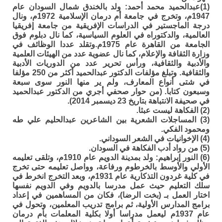
(1)عبدالحميد محمد أحمد: ولد بالخندق شمال السودان عام
1947م، وتخرج في جامعة أم درمان الإسلامية 1972م، ونال
درجة الماجستير في الدراسات الإفريقية من جامعة إفريقيا
العالمية، والدكتوراه في العلوم السياسية، كما نال دبلوم فوق
الجامعة من القاهرة عام 1975م.وتقلد عددا الوظائف في
وزارة الثقافة والإعلام، كما نال عضوية عدد من الهيئات العلمية
والأدبية والثقافية، ورأس تحرير عدد من الدوريات الأدبية
والثقافية. وتبلغ مؤلفات الدكتور عبدالحميد أكثر من 250 مؤلفا
في شتى أنواع المعارف، ولم ير منها النور سوى سبعة
وسبعون كتابا. (من حوار صحفي أجري من الدكتور عبدالحميد
في صحيفة الانتباهة بتاريخ 23 ديسمبر 2014).
(2) الفكاهة ليست عبثا.
(3) المساجلات الشعرية بين الشاعرين عبدالحليم علي طه
ومحمود الفكي.
(4) الإخوانيات في الشعر السوداني.
(5) من رواد أدب الفكاهة في السودان.
(6) النور إبراهيم: ولد بمدينة الدويم عام 1910م، وتلقى تعليمه
الأولي والأوسط بالخرطوم ورفاعة، وواصل تعليمه حتى تخرج
في كلية غردون التذكارية عام 1931م، وبعد التخرج انخرط في
سلك التعليم حيث عمل مدرسا بالدويم وفي الدويم نفسها
اختار العمل بـ (بخت الرضا)، فكان من المساهمين في إعداد
برامج المدارس الأولية، ثم برامج تدريب المعلمين، وتحول في
عام 1937م ليعمل مدراسا أولا بكلية المعلمات بأم درمان