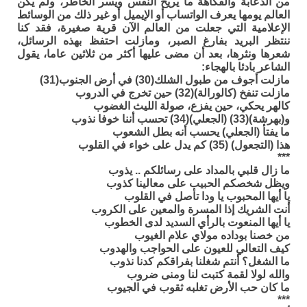
من الدعابة والفكاهة ما يريح النفس ويسر الخاطر، ولم يكن
العالم يومها يعرف الواتساب أو الإيميل أو غير ذلك من الوسائط
الإعلامية التي جعلت من العالم الآن قرية صغيرة، فقد كنا
ننتظر البريد بفارغ الصبر، ومازلت احتفظ بهذه الرسائل،
شعرها ونثرها، بعد أن مضى عليها أكثر من ثلاثين عاما، يقول
الشاعر بادئا بالهجاء:
مازلت أجوف من طبول الشلك(30) في أرض الجنوب(31)
مازلت تنفخ (كالورالة)(32) حين تخرج في الدروب
كالهر يحكي، حين يفزع، صولة الليث الغضوب
و(بهرشة)(33) (الجعلي)(34) تحسب أننا خوفا نذوب
ما يفتأ (الجعلي) يحسب أنه بطل الشعوب
هذا (التجعول) (35) كم يدل على خواء في القلوب
***
ما زال قلبي بالمداد على رسائلكم .. يذوب
ويظل شخصكم الحبيب على معالينا كذوب
يا أيها المحبوب يا ودا تأصل في القلوب
أنت الشريك إذا المسرة والمعين على الكروب
يا أيها المنعوت بالرأي السديد لدى الخطوب
من خصنا بوداده مولاي علام الغيوب
كيف التعالي للعيون على الحواجب والهدوب
ما الشغل؟ أنتم شغلنا بفراقكم كدنا نذوب
والله لولا لقمة كتبت لنا ومنى ضروب
ما كان حب الأرض تغلبه ثقوب في الجيوب
***