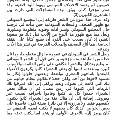
حميمين لم يفسد الاختلاف السياسي بينهما للود قضية، وقد
صدر مؤخرا كتاب يوثق لهذه المساجلات التي دارت بين
الشاعرين الكبيرين(3).
وقد عرف هذا النوع من الشعر طريقه إلى المجتمع السوداني
مع ظهور الصحف والمجلات السودانية حين بدأت في ترجمة
حال المجتمع السوداني ونشر آدابه وفنونه منظومة ومنثورة،
ولعل مما منع ظهور هذا النوع من الأدب قبل ذلك هو صعوبة
النشر، إذ كان يصعب على الفرد أن يطبع كتابا على نفقته
الخاصة، مما أتاح للصحف والمجلات الفرصة في نشر هذا الأدب
وذيوعه.
ولعل الشعر في السودان في عمومه ما زال مخطوطا، وما نال
حظه من الطباعة منه جزء يسير حتى قيل أن الشعر السوداني
لم يطبع بعد(4)، والشعر الفكاهي على رأس القائمة، والأسباب
كثيرة ومتعددة، فمنها أن بعض الشعراء كانوا يكرهون الأضواء
فابتعدوا بانتاجهم الشعري تواضعا، وبعضهم حاولوا إنكار ما
نظموه لاخوفا من أحد، ولكن خجلا لانتقالهم بنظام حياتهم من
تلك التي كانت إلى تصوف وتعبد وزلفى إلى الله فمزقوا تلك
الترهات التي كتبوها في زمن مضى، ثم أن هنالك بعض
الشعراء جمعوا كل ما كتبوا وقاموا باحراقه لسبب غير
معروف، إضافة إلى أن هناك فئة من الشعراء كانوا يكتبون
لأنفسهم فقط ولا يبرزونه إلا في دائرة ضيقة تكون قاصرة على
بعض الخواص. كذلك كان بعضهم لا يكتب اسمه الحقيقي بل
كان يرمز إليه بالأحرف الأولى، أو يتخذ لقبا يكتب تحته مما