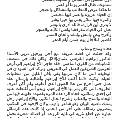
ستموت، طال العمر يوما أو قصر
ما هكذا عرض المطالب والمشاكل والضجر
إن الحياة عزيزة والعمر فيها مختصر
والمرء فيها سائر يجني بها خيرا وشر
لا يدري أين قراره، فالله أدرى بالبشر
عش في الحياة مفرفشا وانس الكآبة والضجر
وأفرح وغن وانتش وانشد بالحان السمر
فاصبر فللآجال يوم ضمن أيام الدهر
هجاء ومدح وعتاب:
وقد حدثت لي قصة طريفة مع أخي ورفيق دربي الأستاذ
الدكتور إبراهيم القرشي عثمان(29)، وكان ذلك في منتصف
الثمانينات من القرن الماضي، فقد هاجر الأخ إبراهيم إلى أرض
الحرمين الشريفين للعمل في التدريس وتركنا في السودان في
الوظيفة التي ما كان مرتبها يفي بأقل القليل من متطلبات
الحياة، وكنت دائما أكتب للأخ إبراهيم وأطالبه بإرسال عقد
عمل حتى أخرج من هذا الضيق الذي أعانيه، ولم أكن أعرف
الظروف التي كان يمر بها الأخ إبراهيم، ويبدو أنني أغلظت عليه
في إحدى رسائلي، فجاء الرد هذه المرة بقصيدة طويلة فيها من
الهجاء والمدح والعتاب وشرح الحال الكثير، والأخ إبراهيم رجل
يمتلك ناصية البيان وهو شاعر وأديب وكان الإخوة في المكتب
ينتظرون رسائله على أحر من الجمر، إذ كانت هذه الرسائل
عبارة عن قطع نثرية في غاية الروعة، أو قصائد شعرية تحمل