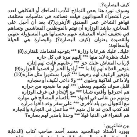
كيف البصارة؟:
وسوف نورد هنا بعض النماذج للأدب الضاحك أو الفكاهي لعدد
من الشعراء السودانيين قيلت قصائده في مناسبات مختلفة،
فهاهو الشاعر عمر الصديق الأزهري(7)، بعد أن أحيل على
المعاش، يناشد الوزارة أن تهتم بالموظفين المعاشيين وتساهم
في تخفيف أعباء المعيشة عنهم بحسبانها هي المسؤولة عنهم،
والقصيدة بعنوان (كيف البصارة؟) والبصارة هي الحيلة
والمعالجة:
عليك، عليك شرعا يا وزارة *** بتوجيه اهتمامك للفتارى(8)
عليك بنظرة لابد منها *** إليهم مرة في كل حاره
لإرباب المعاش عليك حق *** رعايتهم فإنت لهم إداره
بتوفير الغذاء لهم إذا ما *** أرادوا الخبز أو قصدوا الجزاره(9)
وتوفير الرغيف لهم رخيصا *** كبيرا مستديرا مثل طاره(10)
ولا داعي لفاكهة وحلوى *** ولا داعي لكيف أو سجاره
قليل سوف يكفيهم ويعطي *** لهم ما ضيعوه من حراره
هم احترقوا وأفنوه شبابا *** مع الإنجاز في غرف الوزاره
ومنهم من تفانى في اجتهاد *** بأقسام المصالح في مهاره
مع التجوال من بلد لأخرى *** على سفر وقد ذاقوا مراره
لقد كذب الذي قد قال منهم *** سأعمل في التجارة والنجاره
هم الفقراء في الدنيا فهلا *** وجدنا يامدير لهم بصاره؟
بين شاعرين:
ويورد الأستاذ عبدالحميد محمد أحمد صاحب كتاب (الدعابة