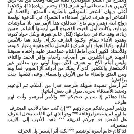
والمرح في الشعر السوداني) قصة طريفة وقعت بين شاعرين
كبيرين هما مصطفى أبو شرف(11) وحسن زيادة(12)، وكلاهما
أغنى ديوان الشعر السوداني بالطريف الممتع، والقصة أن
الشاعر أبو شرف تجاوز أصدقاءه الشعراء في الدعوة لوليمة
زواج ابنه زهير، ولم يدع أصدقاؤه هذا الأمر يمر بلا مناوشات
وزوابع، وكانت أول الغيث القصيدة التي أرسلها الشاعر حسن
زيادة، وقد جاء في ديباجتها: (لكل عالم هفوة، ولكل جواد كبوة،
وهفوة الأدباء بلقاء، وكبوة العارف نكراْء، ولقد هفا بالأمس
البليغ، وكبا الجواد (أبو شرف) فليحمل نتائج هفوته وعيار كبوته،
وللأستاذ الكبير الذي أماط اللثام عما تستر عليه وأخفاه صديقنا
الجهبذ عن الكثيرين من أصحابه وأحبابه وافر الحمد والثناء،
وليس أمام الأخ أبو شرف الآن مهما أوتي من معاذير غير
الاستغفار والتكفير الذي لا يملك من أدواته الإ الصوم، فما بينه
وبين العتق والفداء ما بين الأرض والسماء، وعلى نفسها جنت
براقش).
ثم أرسل قصيدة طويلة طرحت قدرا من الملام، ثم الوعيد،
وتجنيد الأصدقاء لحربه. يقول في بعض أبياتها:
ماذا دهاكم إذ نسيتم صحبكم *** والأمر أمرهمو وأنت لهم
طرف
وزهير ليس بابنكم من دونهم *** إن كنت حقا بالأديب المعترف
ما لهم لم يسمعوا بزفافه *** وهو الذي في القلب محتل الغرف
هل أشعب قد جركم لفريقه *** فغدا الأديب إلى الأديب
بمنحرف
قد كان حاتم أسوة لو شئتم *** لكنه أثر السنين بل الخرف