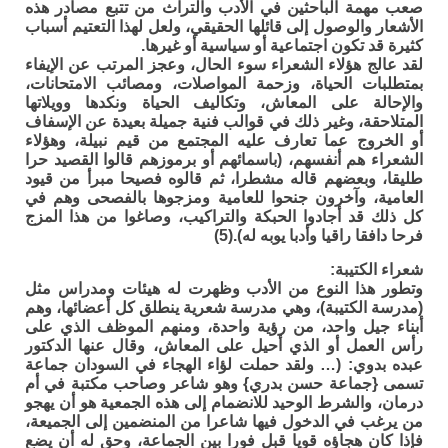
صعب مهمة الباحثين في الأدب والتراث من تتبع مصادر هذه
الأشعار والوصول إلى قائلها الحقيقي، ولعل لهذا التعتيم أسباب
كثيرة قد تكون اجتماعية أو سياسية أو غيرها.
لقد عالج هؤلاء الشعراء سوء الحال، وعجز المرتب عن الإيفاء
بمتطلبات الحياة، وزحمة المواصلات، ومصائب الامتحانات،
والإحالة على المعاش، وتكاليف الحياة ونكدها وويلاتها
المتلاحقة، وغير ذلك في قوالب فنية جميلة بعيدة عن الإسفاف
أو الخروج عما تعارف عليه المجتمع من قيم نبيلة، وهؤلاء
الشعراء هم أنفسهم، (باسمائهم أو برموزهم قالوا القصيد حرا
طليقا، وبعضهم قاله مشطرا، ثم قالوه فصيحا مبرأ من قيود
العامية، وآخرون جنحوا للعامية ومزجوها بالفصحى وهم في
كل ذلك قد أجادوا الحبكة والتراكيب، وصاغوا من هذا المزج
فرحا دافقا راقيا وأدبا يوبه له).(5)
شعراء الكتيبة:
وتطور هذا النوع من الأدب وظهرت له هيئات ومدراس مثل
(مدرسة الكتيبة)، وهي مدرسة شعرية ينطلق كل أعضائها، وهم
أبناء جيل واحد، من رؤية واحدة، ومنهم الموظف الذي على
رأس العمل أو الذي أحيل على المعاش، وقال عنها الدكتور
عبده بدوي: (… ولقد حملت لؤاء الهجاء في السودان جماعة
تسمى {جماعة حسن بدري} وهو شاعر وصاحب مكتبة في أم
درمان، والشرط الوحيد للانضمام إلى هذه الجمعية هو أن يهجو
من يرغب في الدخول فيها شاعرا من المنضمين إلى الجميعة،
فإذا كان هجاؤه قويا قبل فورا بين الجماعة، وحق له أن يضع