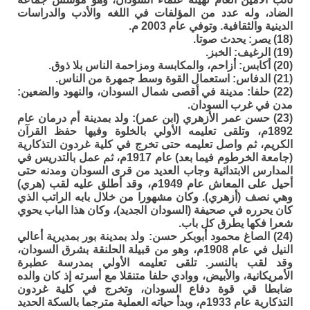
الضاد، وله عدد من المؤلفات في اللغه والأدب والدراسات
الدينية والثقافية. وتوفي عام 2003 م.
(18) يصر: يحدث صوتا.
(19) الرغيف: الخبز.
(20) أكابس: أزاحم، والمكابسة ومزاحمة الناس بلا ذوق.
(21) الدفاس: استعمال القوة وسط جمهرة من الناس.
(22) حلفا: مدينة في أقصى شمال السودان، والنهود والضعين:
مدن في غرب السودان.
(23) حسن عمر الأزهري (ابن عمر): ولد بمدينة أم درمان عام
1892م، وتلقى تعليمه الأولي بالخلوة وفيها حفظ القرآن
الكريم، ثم واصل تعليمه حتى تخرج في كلية غردون التذكارية
(جامعة الخرطوم فيما بعد) عام 1917م، ثم عمل بالتدريس في
المدارس الابتدائية وجاب العديد من قرى السودان ومدنه حتى
أحيل على المعاش عام 1949م، وقد أطلق عليه لقب (هري)
وهي نصف (أزهري). وكان مشهورا من خلال بابه الراتب الذي
كان يحرره في صحيفة (السودان الجديد)، وكان هذا الباب يحوي
شعرا فكها يطرق كل باب.
(24) الصاغ محمود أبوبكر حسن: ولد بمدينة بور بمديرية أعالي
النيل في عام 1908م، وهو من قبيلة الحلنقة بشرق السودان،
وقد لقب بالنسر. تلقى تعليمه الأولي بمدرسة عطبرة
الأمريكانية، والأبيض، ووادي حلفا متنقلا مع أسرته إذ كان والده
ضابطا قي قوة دفاع السودان، وتخرج في كلية غردون
التذكارية عام 1933م، وبدأ حياته العملية مترجما بالسكة الحديد