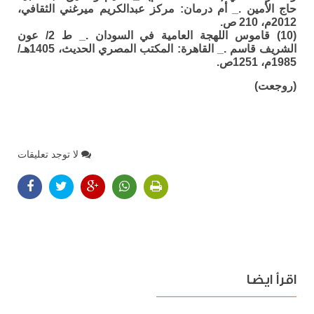
حاج الأمين ._ أم درمان: مركز عبدالكريم ميرغني الثقافي،
2012م، 210 ص.
(10) قاموس اللهجة العامية في السودان ._ ط 2/ عون
الشريف قاسم ._ القاهرة: المكتب المصري الحديث، 1405هـ/
1985م، 1251ص.
(روجعت)
لا توجد تعليقات
اقرأ ايضا