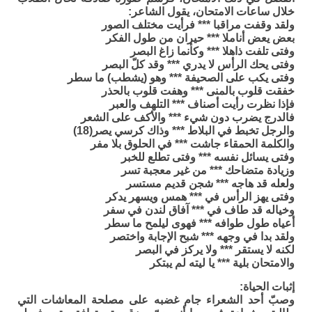
خلال ساعات الامتحان، يقول الشاعر:
ولقد وقفت مراقبا *** فرأيت مختلف الصور
بعض يعض أناملا *** حيران من طول الفكر
وفتى تلفت ذاهلا *** وكأنما زاغ البصر
وفتى يحك الرأس لا يدري *** وقد كلّ البصر
وفتى يكب على الصحيفة *** وهو (يشطب) ما سطر
خفقت قلوب بالمنى *** وهفت قلوب بالحذر
فإذا نظرت رأيت أصناف *** التلهف والعبر
فالدرج يضرب دون شيء *** والأكف على الشعر
والرجل تخبط في البلاط *** وذاك كرسي يصر(18)
والكلمة الحمقاء جاشت *** في الحلوق بلا مفر
وفتى يسائل نفسه *** وفتى تطلع للخبر
وزيادة متضاحك *** من غير معجبة تسر
ولعله قد هاجه *** شجن قديم مستسر
وفتى يهز الرأس في *** همس ويسهر يدكر
وخياله قد طاف في *** آفاق لندن في سفر
أعياه طول طوافه *** فهوى ليلمح ما سطر
ولقد بدا في وجهه *** شبح الإجابة واختصر
لكنه لا يستقر *** ولا يركز في البصر
والامتحان بلية *** يا ليته لم يبتكر
إثبات الحياة:
وصبّ أحد الشعراء جام غضبه على مصلحة المعاشات التي