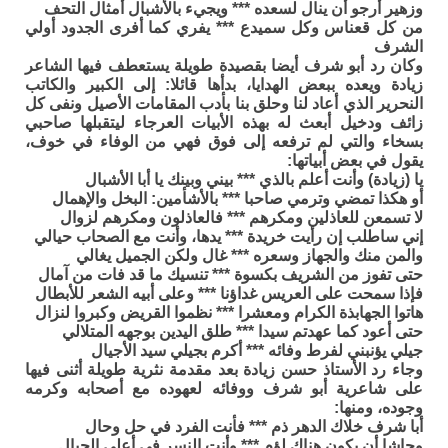
وزهير أرجو أن ينال لسعده *** ويجيء بالأشبال أمثال التحف
من كل قعناس وكل سميدع *** يفري كما أفرى الجدود أولي
الشرف
وكان رد أبو شرف أيضا بقصيدة طويلة يستعطف فيها الشاعر
زيادة ويعده ببعض الهدايا، بدأها قائلا: إلى الكبير والكاتب
النحرير الذي أعاد لنا وحلق بنا بأدب المقامات الأصيل ونفى كل
زائف ودخيل أبعث له بهذه الأبيات العرجاء ليتقبلها صاحبي
بسخاء والتي لم ترفعه إلى فوق فهي من الوفاء في خوف،
يقول في بعض أبياتها:
يا (زيادة) وأنت أعلم بالذي *** بيني وبينك يا أبا الأشبال
أو هكذا تمضي وترمي صاحبا *** بالأشأمين: البخل والإهمال
لا تسمعن للعاذلين ومكرهم *** فالعاذلون ومكرهم لزوال
إني ساطلب إن رأيت خريدة *** يدها، وأنت مع الصحاب حيالي
والمن منك والجهاز وسعره *** غال ولكن الجميل يغالي
حتى تفوز من الشريف بكسوة *** تنسيك ما قد فات من آمال
فإذا سمحت على العريس غداؤنا *** وعلى أبيه الشعر للأبطال
هاتوا الجهابذة الكرام ومعشرا *** نظموا القريض وكبروا لنزال
حتى أعود كما عهدتم سيدا *** طلق اليدين بوجهه المتلالي
جيلي يؤنبني لفرط وفائه *** أكرم بجيلي سيد الأجيال
وجاء رد الأستاذ حسن زيادة بعد مقدمة نثرية طويلة أثنى فيها
على شاعرية أبو شرف ووفائه لعهوده مع أصحابه وكرمه
وجوده، ومنها:
أبا شرف خلاك الدهر ذم *** فأنت الفرد في حل وحال
وحاشا أن يكون هناك لؤم *** وأنت النسر في أعلى الجبال