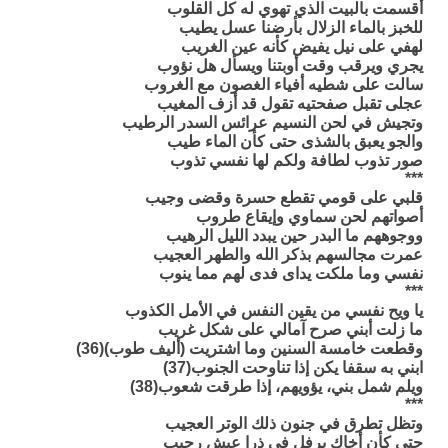
أقسمت بالبيت الذي تهوي له كل القلوب
للخبز بالماء الزلال بأرضنا عسل يطيب
لهفي على نيل يفيض كأنه عين الغريب
يجري ويرقب وقت أوبتنا ويسأل هل نؤوب
سالت على شطيه أفياء الغصون مع الغروب
عجلى تقبل صفحتيه تقول قد أزف المغيب
وتجيش في لحن النسيم عرائس السدر الرطيب
والجو يعبق بالشذى حتى كأن الماء طيب
صور تذوب لطافة ولكم لها نفسي تذوب
***
قلبي على قومي تقطع حسرة وقضى وجيب
أصواتهم لحن سماوي وإيقاع طروب
ووجوههم ما البدر حين يبدد الليل الرهيب
عمرت مجالسهم بذكر الله والطهر العجيب
نفسي وما ملكت يداى فدى لهم مما ينوب
***
يا ويح نفسي من يقين النفس في الأمل الكذوب
ما زلت أبني صرح آمالي على شكل غريب
وقطعت خامسة السنين وما اشتريت (أليف طوب)(36)
ابني به سقفا يكن إذا تناوحت الجنوب(37)
ويلم شمل بني، يؤويهم، إذا طرقت شعوب(38)
***
وتظل تطرق في جنون ذلك الوتر العجيب
حتى كأن أخاك يرفل في ذرا عيش رحيب