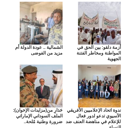
أزمة دلقو: بين الحق في
الشمالية .. عودة الدولة أم
المواطنة ومخاطر الفتنة
مزيد من الفوضى
الجهوية
ندوة اتحاد الإعلاميين الأفريقي
حَذارِ من(مزايدات الإخوان):
الآسيوي تدعو لدور فعال
الملف السوداني الإماراتي
للإعلام في مناهضة العنف ضد
ضرورة وطنية مُلحة..
النساء