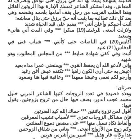
طالبته بشهادة يثبت بها أنه حيّ يرزق حتى توافق وتصرف له
المعاش، وقد استنكر الشاعر تمسك الإدارة بهذا الروتين القاتل
وهذا الطلب الغريب من رجل يقف أمامها بلحمه وشحمه وهي
بعد كل ذلك تطالبه بما يثبت أنه حيّ يرزق حتى ينال معاشه:
أثبت أحييكم وأعلن أنني *** مقيم على قيد الحياة شديد
ولازلت أسعى للرغيف(19) مبكرا *** وفي البيت أني هانيء
وسعيد
أكابس(20) في الباصات حتى كأنني *** شباب فتى في
الدفاس(21) عنيد
أثبت وفي كفي شهادة ضابط *** من المجلس المطلوب وهو
شهيد
وإني لأدعو الله أن يحفظ القوى *** ويمنحني عمرا مداه بعيد
أعيش به حتى أرى الكون زاهيا *** تكنفه عيش أغن رغيد
وأرجو لكم نعمى وعيشا ممهدا *** وعافية فيها هنا وسعود
ضرتان:
وهذه قصيدة في تعدد الزوجات كتبها الشاعر المربي خليل
محمد عجب الدور، يصف فيها حال من تزوج بزوجتين، يقول
فيها:
أقول لمن تزوج باثنتين *** حماك الله كيد الضرتين
فإن مشاكل الزوجات تعزى *** لأسباب تشيب المفرقين
وألفاظ تكاد تسيل منها *** على مضض دموع المقلتين
وكم زوج من الأزواج أضحى *** يعاني من شقاق الزوجتين
غدا وكأنه فار هذيل *** أسير بين أشرس هرتين