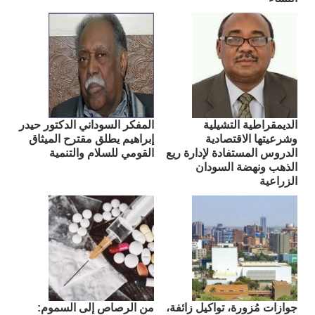
الديمقراطية التشيلية
المفكر السوداني الدكتور حيدر
وشرعيتها الاقتصادية
إبراهيم يطلق مقترح الميثاق
الدروس المستفادة لإدارة ريع
القومي للسلام والتنمية
الذهب ونهضة السودان
الزراعية
جوازات مُزورة، تواكيل زائفة،
من الرصاص إلى السموم: