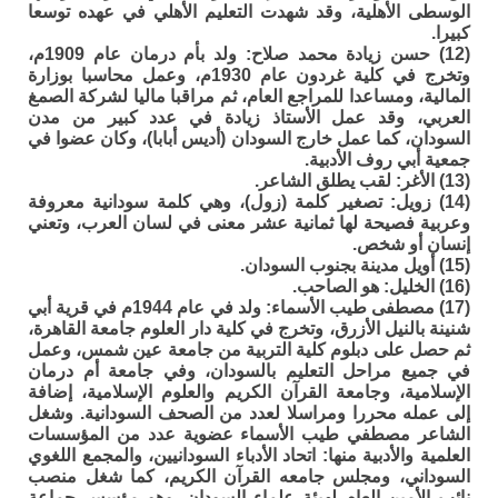
الوسطى الأهلية، وقد شهدت التعليم الأهلي في عهده توسعا
كبيرا.
(12) حسن زيادة محمد صلاح: ولد بأم درمان عام 1909م،
وتخرج في كلية غردون عام 1930م، وعمل محاسبا بوزارة
المالية، ومساعدا للمراجع العام، ثم مراقبا ماليا لشركة الصمغ
العربي، وقد عمل الأستاذ زيادة في عدد كبير من مدن
السودان، كما عمل خارج السودان (أديس أبابا)، وكان عضوا في
جمعية أبي روف الأدبية.
(13) الأغر: لقب يطلق الشاعر.
(14) زويل: تصغير كلمة (زول)، وهي كلمة سودانية معروفة
وعربية فصيحة لها ثمانية عشر معنى في لسان العرب، وتعني
إنسان أو شخص.
(15) أويل مدينة بجنوب السودان.
(16) الخليل: هو الصاحب.
(17) مصطفى طيب الأسماء: ولد في عام 1944م في قرية أبي
شنينة بالنيل الأزرق، وتخرج في كلية دار العلوم جامعة القاهرة،
ثم حصل على دبلوم كلية التربية من جامعة عين شمس، وعمل
في جميع مراحل التعليم بالسودان، وفي جامعة أم درمان
الإسلامية، وجامعة القرآن الكريم والعلوم الإسلامية، إضافة
إلى عمله محررا ومراسلا لعدد من الصحف السودانية. وشغل
الشاعر مصطفي طيب الأسماء عضوية عدد من المؤسسات
العلمية والأدبية منها: اتحاد الأدباء السودانيين، والمجمع اللغوي
السوداني، ومجلس جامعه القرآن الكريم، كما شغل منصب
نائب الأمين العام لهيئة علماء السودان، وهو مؤسس جماعة