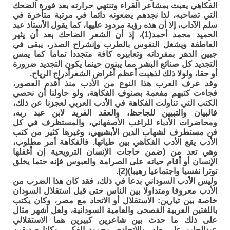
الفكاهي يعبث بمشاعر القراء وتنتهي حرارته بعد فورة الضحك
التي تصاحبه، لذا نجدهم يضعونه دائما في مرتبة متأخرة في
سلم الآداب، إلا أن هذه رؤية مردود عليها، كما يقول الأستاذ عبد
الحميد محمد أحمد(1)، إذ أن الشعر الضاحك بعد أن يثير
العاطفة ويشغل النفوس بالطرب وإنشراح الصدر، يبقى في
جبين الدهر بمفرداته وتعابيره كافة متجددا تماما كما يمس
التجديد كل صنائع البشر مما يبنون حينما يكون التجديد ضرورة
أو حقا، ولولا ذلك لذهبت أعظم أغراض الشعرأدراج الرياح.
وقد عرف العرب هذا النوع من الأدب منذ أقدم العصور،
فجاءت كتبهم مفعمة بصنوف الفكاهة، ولو حاولنا أن نحصي
الكتب التي تناولت الفكاهة في الأدب العربي لعجزنا عن ذلك،
فالبيان والتبيين للجاحظ، والعقد الفريد لابن عبد ربه،
ومحاضرات الأدباء للراغب الأصفهاني، والمستظرف في كل
فن مستطرف لشهاب الدين الأبشيهي، وغيرها كثير من كتب
الأدب يقع الأدب الفكاهي بين طياتها. فالفكاهة أمر مطلوب،
وهي تعد من (ضمن حاجات الإنسان الترويحية إن أغفلها
الإنسان أو أقام حياته على الصرامة والعبوس فإنه حتما يخلق
توترا نفسيا واجتماعيا رهيبا)(2).
وليس الأدب السوداني بدعا في ذلك، فقد كان هذا الضرب من
الأدب معروفا ومتداولا بين الناس حتى قبل استقلال السودان
خاصة بين تيارين: الاستقلال أو الاتحاد مع مصر، وكان يكتب
باللغتين العربية الفصحى والعامية السودانية، ولعل أشهر مثال
على ذلك ما حدث بين شاعرين كبيرين هما الاستقلالي
عبدالحليم علي طه، والاتحادي محمود الفكي، وكانا صديقين