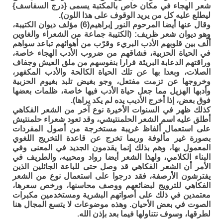
شعر الهجاء في مكان خاص بالمكتبة يسمى {درج السفاسف}
ليطلع عليه كل من يريد الوقوف على هذا اللون).
وقال عنها أيضا المرحوم النور إبراهيم(6) مؤلف ديوان الكتيبة،
وهو ديوان شعر ظريف: (الكتيبة جماعة من الشعراء والغاوين
ألّف بين قلوبهم الأدب البريء وقرّب من أهوائهم تباعد سواهم
في الحياة الحزبية، فشاقهم من ضروب الأدب الهجاء خاصة،
وراقتهم الدعابة البريئة فرارا بنفوسهم من ملق العيش وجفاف
الصلات، وبعدا بها عن تلك الحياة الكالحة والأدب المكفهر،
وخروجها عن تزمت مفتعل، وجو بغيض تلبد بغيوم الحزبية
وأدبها الهزيل مما جعل حياة الأدب فيها خاصة، ظلمات بعضها
فوق بعض، إذا أخرج الأديب يده لم يكد يراها).
كذلك ظهر في السنوات الأخيرة نوع آخر من الشعر الفكاهي
أطلق عليه اسم الشعر الحلمنتيشي، وقد تعود شعراء حلمنتيش
على استعمال ألفاظ غريبة مستخرجة من أصول المفردات
بصورة غير مألوفة وربما تخرج عن قاعدة التخريج اللغوي
المعمول بها، وهم بذلك إنما يقدمون الجديد في المعنى وفي
البناء الكلامي، ولهذا الشعر أيضا رواد ومحبيه، والطريف في
الأمر أن الشعر الفكاهي قد وصل حتى للباعة الجائلين الذين
يفترشون الأرصفة، فقد درجوا على استعمال نوع من الشعر
الفكاهي للترويج لبضائعهم ووصف محاسنها، ورخص سعرها،
معتمدين في ذلك على أصواتهم البشرية ومستخدمين مكبرات
الصوت في بعض الأحيان. وهذه موضوعات لا يتسع المجال هنا
لطرقها، وسوف نتناولها فيما بعد بإذن الله.