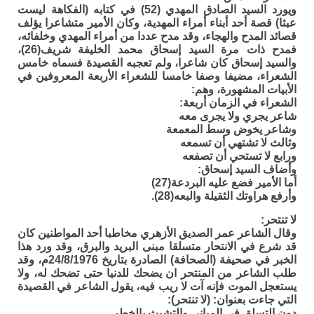
ويورد السيد الصادق المهدي (52) في كتابه (الفكاهة ليست
عبثا) قصة أحد أبناء أمراء المهدية، وكان الأمير متشاعرا يؤلف
قصائد المدح والهجاء، وقد مدح عددا من أمراء المهدي وخلفائه،
فمدح ذات مرة السيد إسحاق محمد الخليفة شريف(26)،
والسيد إسحاق كان شاعرا، ولم تعجبه القصيدة فسماه خامس
الشعراء، مضيفا وصفا خامسا للشعراء الأربعة المعروفين في
الأبيات المشهورة، وهم:
الشعراء في الزمان أربعة:
شاعر يجري ولا يجرى معه
وشاعر يخوض وسط المعمعة
وثالث لا تشتهي أن تسمعه
ورابع لا تستحي أن تصفعه
وأضاف السيد إسحاق:
أما الأمير فضع عليه البردعة(27)
وأرفع هراوتك الثقيلة والبعه(28).
لا تنتحر:
وقال الشاعر عمر الصديق الأزهري مخاطبا أحد المواطنين كان
قد شرع في الانتحار متسلقا مبنى البريد والبرق، وقد ورد هذا
الخبر في صحيفة (الصحافة) الصادرة بتاريخ 24/8/1976م، وقد
طلب الشاعر من المنتحر ان يضحك للدنيا حتى تضحك له، ولا
يستعجل الموت فإنه آت لا ريب فيه، يقول الشاعر في القصيدة
التي جاءت بعنوان: (لا تنتحر):
دون التسلق في المباني والتشبث بالخطر