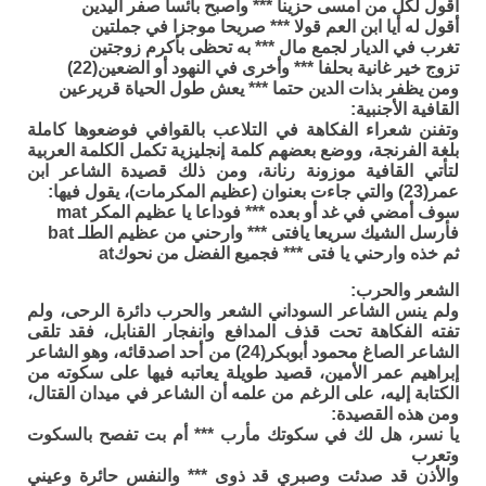
أقول لكل من أمسى حزينا *** وأصبح بائسا صفر اليدين
أقول له أيا ابن العم قولا *** صريحا موجزا في جملتين
تغرب في الديار لجمع مال *** به تحظى بأكرم زوجتين
تزوج خير غانية بحلفا *** وأخرى في النهود أو الضعين(22)
ومن يظفر بذات الدين حتما *** يعش طول الحياة قريرعين
القافية الأجنبية:
وتفنن شعراء الفكاهة في التلاعب بالقوافي فوضعوها كاملة
بلغة الفرنجة، ووضع بعضهم كلمة إنجليزية تكمل الكلمة العربية
لتأتي القافية موزونة رنانة، ومن ذلك قصيدة الشاعر ابن
عمر(23) والتي جاءت بعنوان (عظيم المكرمات)، يقول فيها:
سوف أمضي في غد أو بعده *** فوداعا يا عظيم المكر mat
فأرسل الشيك سريعا يافتى *** وارحني من عظيم الطلـ bat
ثم خذه وارحني يا فتى *** فجميع الفضل من نحوكat
الشعر والحرب:
ولم ينس الشاعر السوداني الشعر والحرب دائرة الرحى، ولم
تفته الفكاهة تحت قذف المدافع وانفجار القنابل، فقد تلقى
الشاعر الصاغ محمود أبوبكر(24) من أحد اصدقائه، وهو الشاعر
إبراهيم عمر الأمين، قصيد طويلة يعاتبه فيها على سكوته من
الكتابة إليه، على الرغم من علمه أن الشاعر في ميدان القتال،
ومن هذه القصيدة:
يا نسر، هل لك في سكوتك مأرب *** أم بت تفصح بالسكوت
وتعرب
والأذن قد صدئت وصبري قد ذوى *** والنفس حائرة وعيني