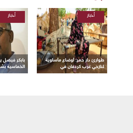
أخبار
أخبار
/
/
السودانية
السودانية
طوارئ دار حمر: أوضاع مأساوية
بابكر فيصل يوج
لنازحي غرب كردفان في
الخماسية بشأن
معسكرات الأبيض
السياسية