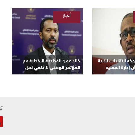
أخبار
/
السودانية
ّه انتقادات للآلية
​خالد عمر: القطيعة اللفظية مع
 إدارة العملية
المؤتمر الوطني لا تكفي لحل
الأزمة
تو