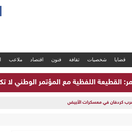
قضايا
شخصيات
ثقافة
فنون
اقتصاد
ملاعب
ا
مر: القطيعة اللفظية مع المؤتمر الوطني لا تك
 غرب كردفان في معسكرات الأبيض
سية بشأن إدارة العملية السياسية