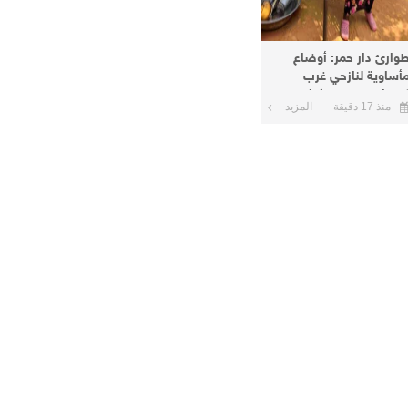
وارئ دار حمر: أوضاع
أساوية لنازحي غرب
ردفان في معسكرات
منذ 17 دقيقة
المزيد
لأبيض