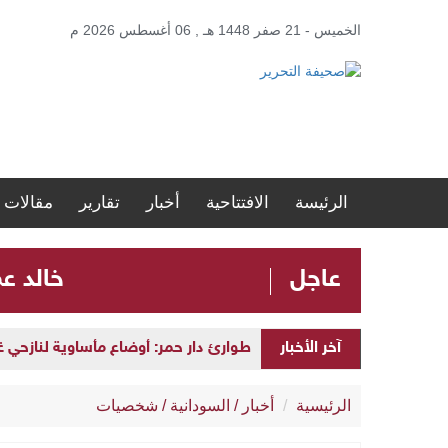
الخميس - 21 صفر 1448 هـ , 06 أغسطس 2026 م
الرئيسة
الافتتاحية
أخبار
تقارير
مقالات
عاجل
​خالد ع
طوارئ دار حمر: أوضاع مأساوية لنازحي
آخر الأخبار
بابكر فيصل يوجّه انتقادات للآلية الخما
الرئيسية
أخبار
/
السودانية
/
شخصيات