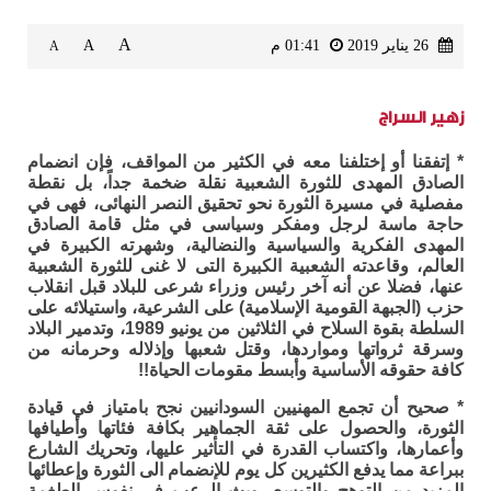
A
26 يناير 2019
01:41 م
A
A
زهير السراج
* إتفقنا أو إختلفنا معه في الكثير من المواقف، فإن انضمام
الصادق المهدى للثورة الشعبية نقلة ضخمة جداً، بل نقطة
مفصلية في مسيرة الثورة نحو تحقيق النصر النهائى، فهى في
حاجة ماسة لرجل ومفكر وسياسى في مثل قامة الصادق
المهدى الفكرية والسياسية والنضالية، وشهرته الكبيرة في
العالم، وقاعدته الشعبية الكبيرة التى لا غنى للثورة الشعبية
عنها، فضلا عن أنه آخر رئيس وزراء شرعى للبلاد قبل انقلاب
حزب (الجبهة القومية الإسلامية) على الشرعية، واستيلائه على
السلطة بقوة السلاح في الثلاثين من يونيو 1989، وتدمير البلاد
وسرقة ثرواتها ومواردها، وقتل شعبها وإذلاله وحرمانه من
كافة حقوقه الأساسية وأبسط مقومات الحياة!!
* صحيح أن تجمع المهنيين السودانيين نجح بامتياز في قيادة
الثورة، والحصول على ثقة الجماهير بكافة فئاتها وأطيافها
وأعمارها، واكتساب القدرة في التأثير عليها، وتحريك الشارع
ببراعة مما يدفع الكثيرين كل يوم للإنضمام الى الثورة وإعطائها
المزيد من التوهج والتوسع، وبث الرعب في نفوس الطغمة