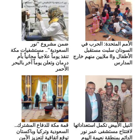
الأمم المتحدة: الحرب في
ضمن مشروع “نور
السودان سلبت مستقبل
السعودية”.. مستشفيات مكة
الأطفال و8 ملايين منهم خارج
تنفذ يوماً علاجياً مجانياً بأم
المدارس
درمان وتعلن يوماً آخر بالبحر
الأحمر
النيل الأبيض تكمل استعداداتها
قمة مكة للدفاع المشترك..
لافتتاح مستشفى عمر نور
السعودية وتركيا وباكستان
الدائم بمنطقة نعيمة اليوم
توقع اتفاقية لتعزيز الأمن