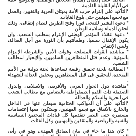
فى الأيام القليلة القادمة.
*التأكيد على إلتزام حزب الأمة بميثاق الحرية والتغيير، والعمل
مع تجمع المهنيين حتى بلوغ الغايات.
* دعوة البشير للتنحى فورا وفتح الطريق لنظام إنتقالى، وذلك
لحقن الدماء وسلامة الوطن.
* دعوة عقلاء المؤتمر الوطنى الإلتزام بمطلب الشعب، وان
يكون الإنتقال سلميا، وطمأنتهم بأن الثورة من أجل العدالة،
وليس الإنتقام.
* مناشدة القوات المسلحة وقوات الأمن والشرطة الإلتزام
بالمهنية، وعدم قتل المتظاهرين السلميين، والإنحياز لمطالب
الشعب.
* المطالبة بلجنة تحقيق رفيعة تساعدها لجنة دولية من الأمم
المتحدة، للتحقيق فى قتل المتظاهرين وتحقيق العدالة للشهداء
.
*مناشدة دول الجوار العربى والأفريقى والاسلامى والدول
الصديقة ذات القيم الديمقراطية بالتضامن مع مطالب الشعب
فى الحرية والسلام والعدالة.
*التأكيد على أن المواكب الختامية سيعلن عنها فى الداخل
والخارج بالاتفاق مع تجمع المهنيين، وستكون معها إعتصامات
مستمرة حتى النصر تتقدمها كل قيادات المجتمع السياسية
والفنية والرياضية والمثقفين والمهنيين وكل الفئات.
* كان هذا ما جاء في بيان الصادق المهدى، وهو في رأيى