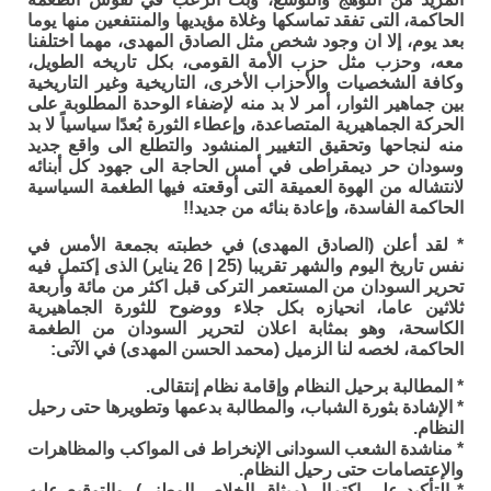
الحاكمة، التى تفقد تماسكها وغلاة مؤيديها والمنتفعين منها يوما
بعد يوم، إلا ان وجود شخص مثل الصادق المهدى، مهما اختلفنا
معه، وحزب مثل حزب الأمة القومى، بكل تاريخه الطويل،
وكافة الشخصيات والأحزاب الأخرى، التاريخية وغير التاريخية
بين جماهير الثوار، أمر لا بد منه لإضفاء الوحدة المطلوبة على
الحركة الجماهيرية المتصاعدة، وإعطاء الثورة بُعدًا سياسياً لا بد
منه لنجاحها وتحقيق التغيير المنشود والتطلع الى واقع جديد
وسودان حر ديمقراطى في أمس الحاجة الى جهود كل أبنائه
لانتشاله من الهوة العميقة التى أوقعته فيها الطغمة السياسية
الحاكمة الفاسدة، وإعادة بنائه من جديد!!
* لقد أعلن (الصادق المهدى) في خطبته بجمعة الأمس في
نفس تاريخ اليوم والشهر تقريبا (25 | 26 يناير) الذى إكتمل فيه
تحرير السودان من المستعمر التركى قبل اكثر من مائة وأربعة
ثلاثين عاما، انحيازه بكل جلاء ووضوح للثورة الجماهيرية
الكاسحة، وهو بمثابة اعلان لتحرير السودان من الطغمة
الحاكمة، لخصه لنا الزميل (محمد الحسن المهدى) في الآتى:
* المطالبة برحيل النظام وإقامة نظام إنتقالى.
* الإشادة بثورة الشباب، والمطالبة بدعمها وتطويرها حتى رحيل
النظام.
* مناشدة الشعب السودانى الإنخراط فى المواكب والمظاهرات
والإعتصامات حتى رحيل النظام.
* التأكيد على إكتمال (ميثاق الخلاص الوطنى)، والتوقيع عليه