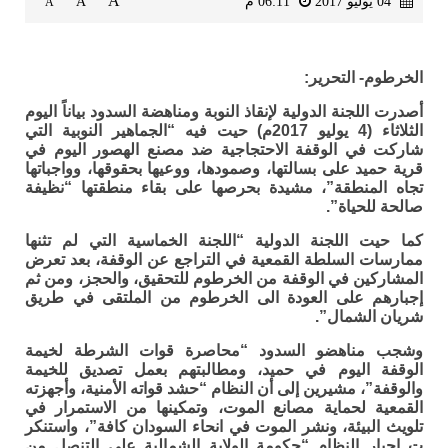
A
04 يوليو 2017
06:11 م
A
A
الخرطوم- التحرير:
أصدرت اللجنة الدولية لإنقاذ النوبة ومناهضة السدود بياناً اليوم
الثلاثاء (4 يوليو 2017م) حيت فيه “الجماهير النوبية التي
شاركت في الوقفة الاحتجاجية ضد مصنع الهصور اليوم في
قرية حميد على بسالتها، وصمودها، ووعيها بحقوقها، وواجباتها
تجاه المنطقة”، مشيدة بحرصها على بقاء منطقتها “نظيفة
صالحة للحياة”.
كما حيت اللجنة الدولية “اللجنة الخماسية التي لم تثنها
ممارسات السلطة القمعية في التراجع عن الوقفة، بعد تعرض
المشاركين في الوقفة من الخرطوم للتحقيق، والحجز، ومن ثم
إجبارهم على العودة الى الخرطوم من الملتقى في طريق
شريان الشمال”.
وشجب مناهضو السدود “محاصرة قوات الشرطة لخيمة
الوقفة اليوم في حميد، ومطالبتهم بعمل تصديق للخيمة
والوقفة”، مشيرين إلى أن النظام “حشد قواته الأمنية، وأجهزته
القمعية لحماية مصانع الموت، وتمكينها من الاستمرار في
تلويث البيئة، ونشر الموت في انحاء السودان كافة”، واستنكر
ت إجبار النظام “حكومة الولاية الشمالية على التنصل من