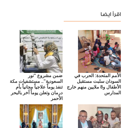
اقرأ ايضا
الأمم المتحدة: الحرب في
ضمن مشروع “نور
السودان سلبت مستقبل
السعودية”.. مستشفيات مكة
الأطفال و8 ملايين منهم خارج
تنفذ يوماً علاجياً مجانياً بأم
المدارس
درمان وتعلن يوماً آخر بالبحر
الأحمر