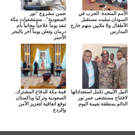
الأمم المتحدة: الحرب في
ضمن مشروع “نور
السودان سلبت مستقبل
السعودية”.. مستشفيات مكة
الأطفال و8 ملايين منهم خارج
تنفذ يوماً علاجياً مجانياً بأم
المدارس
درمان وتعلن يوماً آخر بالبحر
الأحمر
النيل الأبيض تكمل استعداداتها
قمة مكة للدفاع المشترك..
لافتتاح مستشفى عمر نور
السعودية وتركيا وباكستان
الدائم بمنطقة نعيمة اليوم
توقع اتفاقية لتعزيز الأمن
والردع