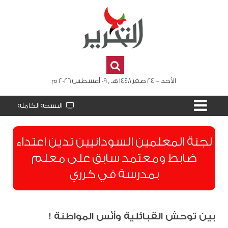
الأحد - 24 صفر 1448 هـ , 09 أغسطس 2026 م
النسخة الكاملة
لجنة المعلمين السودانيين تدين اعتداء
ضابط ومعتمد سابق على معلم
بمدرسة في كرري
بين توحش القبائلية وأُنْس المواطنة !