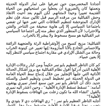
أجدادنا المخضرمون حين تعرفوا على ثمار الدولة الحديثة
ونعمتها كان بالضرورة أن يجعلوا من استحيائهم من الحياة
القديمة تعبيراً وحيداً لامتنانهم. لكن اليوم بعد أحيت الانقاذ
وحش القبائلية من مرقده الرميم قبل ثلاثين سنة، فإن نظم
الإدارك المتوحشة لتنظيم العلاقات التي تعبر عنها لن تفضي
باجتماعنا السياسي إلا إلى هاوية سحيقة من التناحر والفتن
والاحتراب؛ لأن المنظور الذي ننظر منه إلى اجتماعنا السياسي
عبر القبائلية هو مسخ مسخوط ولا يبشر إلا بالخراب.
القبائلية؛ مزيج كسيح من الأوتقراطية الرثة والعنجهية الزائفة
والاحساس الخادع بالأنا المأزومة؛ إنها تعبير عن كينونة الخراب
وحالة من الشلل الإرادي في مقاربة اجتماع سياسي لاتنظر إليه
إلا بعين عمياء.
كم كان الناظر العظيم بابو نمر حكيماً ومن كبار رجالات الإدارة
الأهلية الذين أدركوا أفول نظام القبائلية مع بروز أشكال الحداثة
الأداتية التي جلبها الإنجليز من خلال إدماج نمط الحياة العامة
في الدولة الحديثة عبر تخطيط المدن وتنظيم العمل والسكة
حديد. ذلك أن الناظر بابو نمر حين سمع أنصار نميري يهتفون
أمامه: ” تسقط تسقط الإدارة الأهلية” ، وحين اعتذر اليه نميري
بالقول “انشاء الله ما تكون زعلت من الهتافات بسقوط الإدارة
الأهلية؟”
أجابه الناظر العظيم بابو نمر : ” زي الهتافات دي لا بتودي ولا
بتجيب. نحنا عرفنا الإدارة الأهلية حتسقط مما دخل القطر