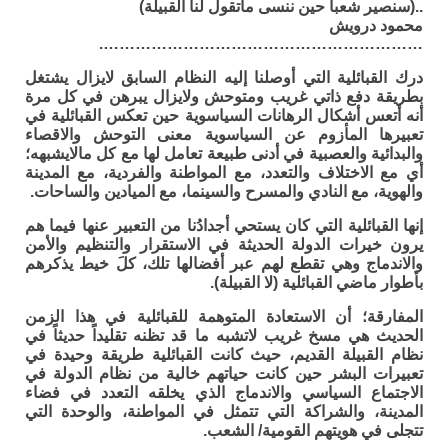
..(سنصير شعباً حين ننسى ماتقول لنا القبيلة)
محمود درويش
…………………………………………………….
درك القبائلية التي أوصلنا إليه النظام السابق لايزال يشتغل
بطريقة دفع ذاتي غريب ومتوحش ولايزال يبرهن في كل مرة
أنه أتعس أشكال الرهانات السياسوية حين تعكس القبائلية في
تعبيرها المأزوم عن السياسوية معنى التوحش والاقصاء
والبدائية والعصبية في أدنى طبيعة تعامل لها مع كل مالايشبهه؛
أي مع الاختلاف والتعدد، مع المواطنة والفردية، مع المدينة
والهوية، مع النادي والمسرح والسينما، مع الميادين والساحات.
إنها القبائلية التي كان يستحي أجدادُنا من التعبير عنها فيما هم
يرون خيرات الدولة الحديثة في الاستقرار والتنظيم والأمن
والاندماج وهي تقطع لهم عبر أفضالها تلك، كلَ خيط يذكرهم
بأطوار ماضي القبائلية (لا القبيلة).
المفارقة؛ أن الاستعادة المتوهمة للقبائلية في هذا الزمن
الحديث هي مسخ غريب لاتشبه ما قد تظنه تقليداً حديثاً في
نظام القبيلة القديم، حيث كانت القبائلية طريقة وحيدة في
تعبيرات البشر حين كانت حياتهم خالية من نظام الدولة في
الاجتماع السياسي والاندماج الذي يخلقه التعدد في فضاء
المدينة، والشراكة التي تتمثل في المواطنة، والوحدة التي
تتجلى في هويتهم القومية/ الشعب.