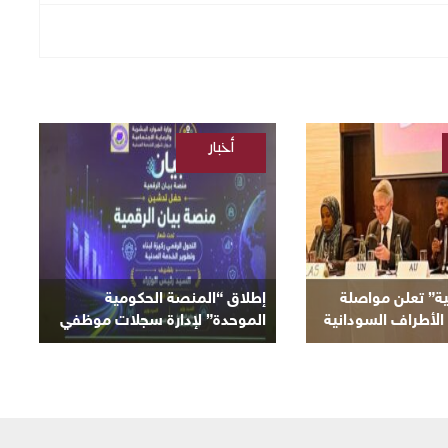
أخبار
/
السودانية
ية” تعلن مواصلة
إطلاق “المنصة الحكومية
الأطراف السودانية
الموحدة” لإدارة سجلات موظفي
لحالية
الدولة