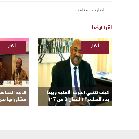
التعليقات مغلقة.
اقرأ أيضا
أخبار
أخبار
/
/
السودانية
السودانية
/
مقالات
كيف تنتهي الحرب الأهلية ويبدأ
الآلية الخماس
بناء السلام؟ (المقال 8 من 17)
مشاوراتها مع 
لإنهاء الأزمة ا