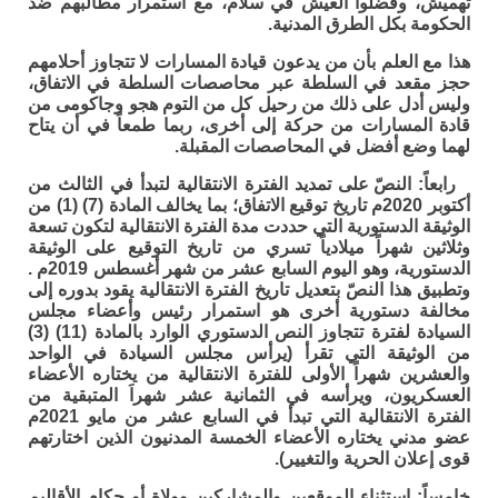
تهميش، وفضلوا العيش في سلام، مع استمرار مطالبهم ضد
الحكومة بكل الطرق المدنية.
هذا مع العلم بأن من يدعون قيادة المسارات لا تتجاوز أحلامهم
حجز مقعد في السلطة عبر محاصصات السلطة في الاتفاق،
وليس أدل على ذلك من رحيل كل من التوم هجو وجاكومى من
قادة المسارات من حركة إلى أخرى، ربما طمعاً في أن يتاح
لهما وضع أفضل في المحاصصات المقبلة.
رابعاً:
النصّ على تمديد الفترة الانتقالية لتبدأ في الثالث من
أكتوبر 2020م تاريخ توقيع الاتفاق؛ بما يخالف المادة (7) (1) من
الوثيقة الدستورية التي حددت مدة الفترة الانتقالية لتكون تسعة
وثلاثين شهراً ميلادياً تسري من تاريخ التوقيع على الوثيقة
الدستورية، وهو اليوم السابع عشر من شهر أغسطس 2019م .
وتطبيق هذا النصّ بتعديل تاريخ الفترة الانتقالية يقود بدوره إلى
مخالفة دستورية أخرى هو استمرار رئيس وأعضاء مجلس
السيادة لفترة تتجاوز النص الدستوري الوارد بالمادة (11) (3)
من الوثيقة التي تقرأ (يرأس مجلس السيادة في الواحد
والعشرين شهراً الأولى للفترة الانتقالية من يختاره الأعضاء
العسكريون، ويرأسه في الثمانية عشر شهراَ المتبقية من
الفترة الانتقالية التي تبدأ في السابع عشر من مايو 2021م
عضو مدني يختاره الأعضاء الخمسة المدنيون الذين اختارتهم
قوى إعلان الحرية والتغيير).
خامساً:
استثناء الموقعين والمشاركين وولاة أو حكام الأقاليم