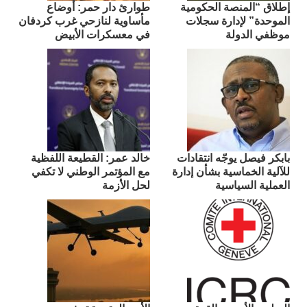
إطلاق “المنصة الحكومية
طوارئ دار حمر: أوضاع
الموحدة” لإدارة سجلات
مأساوية لنازحي غرب كردفان
موظفي الدولة
في معسكرات الأبيض
بابكر فيصل يوجّه انتقادات
​خالد عمر: القطيعة اللفظية
للآلية الخماسية بشأن إدارة
مع المؤتمر الوطني لا تكفي
العملية السياسية
لحل الأزمة