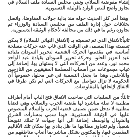
إنشاء مفوضية السلام، وتبني مجلس السيادة ملف السلام في
تجاوز واضح للنص الوارد بالوثيقة الدستورية.
وهذا أمر كثر الحديث حوله منذ بداية جولات المفاوضا، واتصل
بخلافات حول إدارة الملف بين مجلسي السيادة والوزراء تم
تجاوزه رغم ما في ذلك من مخالفة لأحكام الوثيقة الدستورية.
ثانياً:
الاتفاق الذي تم تسميته بـ (الاتفاق النهائي للسلام) لا يمكن
تسميته بهذا المسمى في الوقت الذي غاب عنه حركات مسلحة
أساسية في مقدمتها الحركة الشعبية لتحرير السودان بقيادة
عبد العزيز الحلو، وحركة تحرير السودان بقيادة عبد الواحد
محمد نور، وعدد من الحركات التي لا يستهان بها، إضافة إلى
غياب مجموعات من أصحاب المصلحة الحقيقيين من النازحين
واللاجئين، وهذا ما يجعل التسمية في غير محلها، خصوصاً أن
الحكومة لا تزال تتواصل مع الحركات التي لم تكن طرفاً في
الاتفاق لإلحاقها بالمفاوضات.
ثالثاً:
من السلبيات التي صاحبت الاتفاق فتح الباب أمام أطراف
مطلبية لا صلة مباشرة لها بقضية الحرب والسلام، وهي قضايا
مطلبية لا تدخل ضمن تصنيف قضية الحرب والسلام المنصوص
عليها في الوثيقة الدستورية، فيما سمي بمسارات الشرق
والشمال والوسط، إضافة الى أنها جبهات لا تملك تفويضاً
شعبياً، ولم تتجاوز مطالبها ما ظل ينادي بها سكان تلك الأقاليم
المقيمين فيها، والمكتوين بشكل مباشر بما أصاب مناطقهم من