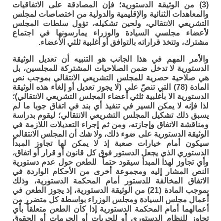
(3) من الوثيقة الدستورية؛ فإن المصادقة على الاتفاقيات
والمعاهدات الثنائية والإقليمية والدولية من اختصاصات لمجلس
التشريعي الانتقالي، ولحين تشكيله، تؤول سلطات المجلس
لأعضاء مجلسي السيادة والوزراء يمارسونها في اجتماع
مشترك، وتتخذ قراراته بالتوافق أو أغلبية ثلثي الأعضاء.
والأمر المهم في هذا الجانب هو التنبيه أن تعديل الوثيقة
الدستورية لا تدخل ضمن الصلاحيات المشتركة للمجلسين، بل
هي صلاحية حصرية للمجلس التشريعي الانتقالي بموجب نص
المادة (78) التي تنصّ على (لا يجوز تعديل أو إلغاء هذه الوثيقة
الدستورية الا بأغلبية ثلثي أعضاء المجلس التشريعي الانتقالي)؛
لذا فإنه لا يمكن السير في تنفيذ أي بند في اتفاق جوبا ما لم
يسبق ذلك تشكيل المجلس التشريعي الانتقالي؛ ليقوم بدراسة
ومناقشة الاتفاق وإجازته، ومن ثم إجراء التعديلات اللازمة في
الوثيقة الدستورية على ضوء ذلك، ولا شك أن المجلس الانتقالي
سيكون أمام خيارات صعبة إذ لا يمكن لها تجاوز المبدأ
الدستوري الذي يجعل الدستور فوق كل قانون أو قرار أو اتفاق،
وأي تجاوز لهذا المبدأ سيقود حتماً للطعن حول عدم دستورية
النص المشار إليه ومجموعة أخرى من الأحكام الواردة في
الاتفاق المخالفة للدستور أمام المحكمة الدستورية، وذلك
بموجب المادة (21) من الوثيقة الدستورية، إذ يجوز الطعن في
أعمال مجلس السيادة ومجلس الوزراء بواسطة كل متضرر من
أعمالهما أمام المحكمة الدستورية إذا كان الطعن متعلقاً بأي
تجاوز للنظام الدستوري أو للحريات أو الحرمات أو الحقوق