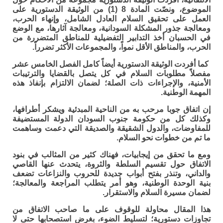
الموضوع، ونصّت المادة 8 (1) من الوثيقة الدستورية على
العمل على تحقيق السلام العادل الشامل، وإنهاء الحرب،
ومعالجة جذور المشكلة السودانية، ومعالجة آثارها، مع الوضع
في الحسبان أخذ التدابير التفضيلية للمناطق المتضررة من
الحرب، والمناطق الأقل نمواً، والمجموعات الأكثر تضرراً.
كما أفردت الوثيقة الدستورية أيضاً كامل الفصل الخامس عشر
مفصلاً مطلوبات السلام في كل يتصل بالقضايا والترتيبات
الأمنية، والإجراءات ذات الصلة؛ لضمان الالتزام بإنفاذ هذه
المهمة الوطنية.
إن اتفاق جوبا مرحب به من الناحية المبدئية ويشكر أطرافها،
وكذلك كل من حكومة جنوب السودان الدولة المستضيفة
للمفاوضات، والدول الشقيقة والصديقة التي دعمت وساهمت
ما تم من خطوات نحو السلام.
ومع ما تحقق من إيجابيات، فهناك كثير من المثالب في بنود
الاتفاق حول تقسيم السلطة والثروة، يتحدث عنها القاصي
والداني، وتنذر بفتح أبواب جديدة للحروب والنزاعات تضعف
بنية الوحدة الوطنية، وهو أمر يتطلب المراجعة والمعالجة؛
لضمان مسيرة السلام والاستقرار.
هذا المقال محاولة للوقوف على ما صاحب الاتفاق من
تجاوزات دستورية؛ لتسليط الضوء، بغرض استصحابها حتى لا