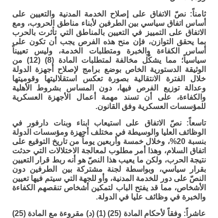
ثامناً:
نصّ الاتفاق على إصلاح الخدمة المدنية والتعيين على
أساس اتفاق سياسي بين الطرفين لأبناء مناطق الحروب، ومع
الاتفاق على التمييز في التعيين بالمناطق التي تأثرت بالحرب
بما يحقق التوازن، فإن منح هذه الفرص يجب أن تكون على
أساس الكفاءة والخبرة ومتطلبات الخدمة، وليس تعييناً
سياسياً؛ مما يشكّل مخالفة لمتطلبات المادة (8) (12) من
الوثيقة الدستورية الخاص بوضع برامج لإصلاح أجهزة الدولة
خلال الفترة الانتقالية بصورة تعكس استقلاليتها وقوميتها
وعدالة توزيع الفرص فيها، دون المساس بشروط الأهلية
والكفاءة، على أن تسند مهمة أعمال الأجهزة العسكرية
للمؤسسات العسكرية وفق القانون.
تاسعاً:
نصّ الاتفاق على استيعاب ابناء وبنات دارفور في
الوظائف العليا والوسيطة في مختلف أجهزة ومؤسسات الدولة
بنسبة 20%، وخلال خمسة وأربعين يوماً من تاريخ التوقيع على
اتفاق السلام، وهذا أمر مطلوب لمعالجة الاختلالات التي حدثت
نتيجة الحرب، ولكن ما يعيب هذا النصّ هو أنه ربط قرار التعيين
بقرار سياسي، وبواسطة لجنة مشتركة بين الطرفين دون
النصّ على دور للخدمة المدنية، وأو للجهة التي سيتم فيها تعيين
الأشخاص، مما قد يفتح الباب لتمكين أشخاص تنقصهم الكفاءة
والخبرة في وظائف عليا في الدولة.
عاشراً:
وفقاً لأحكام المادة (25) (1) (د) مقروءة مع المادة (25)