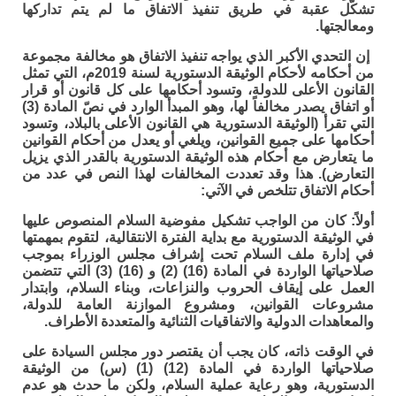
تشكّل عقبة في طريق تنفيذ الاتفاق ما لم يتم تداركها
ومعالجتها
.
إن
التحدي الأكبر الذي يواجه تنفيذ الاتفاق هو مخالفة مجموعة
من أحكامه لأحكام الوثيقة الدستورية لسنة 2019م، التي تمثل
القانون الأعلى للدولة، وتسود أحكامها على كل قانون أو قرار
أو اتفاق يصدر مخالفاً لها، وهو المبدأ الوارد في نصّ المادة (3)
التي تقرأ (الوثيقة الدستورية هي القانون الأعلى بالبلاد، وتسود
أحكامها على جميع القوانين، ويلغي أو يعدل من أحكام القوانين
ما يتعارض مع أحكام هذه الوثيقة الدستورية بالقدر الذي يزيل
التعارض). هذا وقد تعددت المخالفات لهذا النص في عدد من
أحكام الاتفاق تتلخص في الآتي:
أولاً:
كان من الواجب تشكيل مفوضية السلام المنصوص عليها
في الوثيقة الدستورية مع بداية الفترة الانتقالية، لتقوم بمهمتها
في إدارة ملف السلام تحت إشراف مجلس الوزراء بموجب
صلاحياتها الواردة في المادة (16) (2) و (16) (3) التي تتضمن
العمل على إيقاف الحروب والنزاعات، وبناء السلام، وابتدار
مشروعات القوانين، ومشروع الموازنة العامة للدولة،
والمعاهدات الدولية والاتفاقيات الثنائية والمتعددة الأطراف.
في الوقت ذاته، كان يجب أن يقتصر دور مجلس السيادة على
صلاحياتها الواردة في المادة (12) (1) (س) من الوثيقة
الدستورية، وهو رعاية عملية السلام، ولكن ما حدث هو عدم