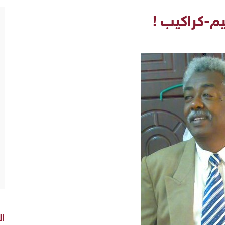
م-كراكيب !
ال