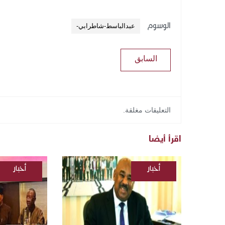
الوسوم
عبدالباسط-شاطرابي-
السابق
التعليقات مغلقة.
اقرأ أيضا
أخبار
أخبار
/
/
السودانية
السودانية
/