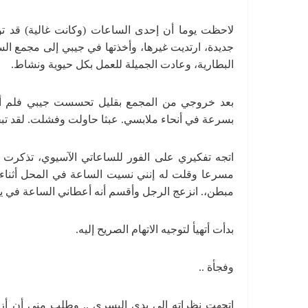
لاحظت يوما أن إحدى الساعات (وكانت غالية) قد تو
جديدة، ارتديت غيرها، وأخذتها في جيبي إلى مجمع الس
البطارية، وعادت الجميلة للعمل بكل حيوية ونشاط.
بعد خروجي من المجمع بقليل تحسست جيبي فلم أجد 
بسرعة في أنحاء ملابسي. عبثا حاولت وفشلت. لقد تب
اتجه تفكيري على الفور للساعاتي الآسيوي، تذكرت أن
مسرعا وقلت له إنني نسيت الساعة في المحل أثناء دف
مبطن،. انزعج الرجل وأقسم أنه أعطاني الساعة في يد
بدأت أتهيأ لتوجيه الاتهام الصريح إليه.
وفجأة ..
اتجهت نظراته إلى يدي اليسرى .. وطلب مني أن أزي