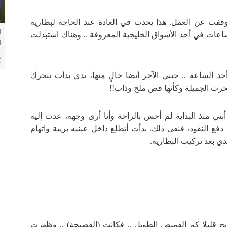
قفت عن العمل. هذا يحدث في العادة عند الحاجة لبطارية
إ
اعات في أحد الأسواق الخليجية المعروفة .. وهناك استبدلت
ا
م
الساعة .. جيبي الآخر أيضا خالٍ منها، يدي بدأت تتحرك
خرت الجميلة وكأنها فص ملح وذاب!!
ني منذ البداية لم أحس بالراحة وأنا أرى وجهه، عدت إليه
ع النقود، فنفى ذلك. بدأت أتطلع داخل عينيه بريبة واتهام
ي بعد تركيب البطارية.
ح قليلا كم القميص الطويل .. فكانت (الفضيحة) .. وظهرت