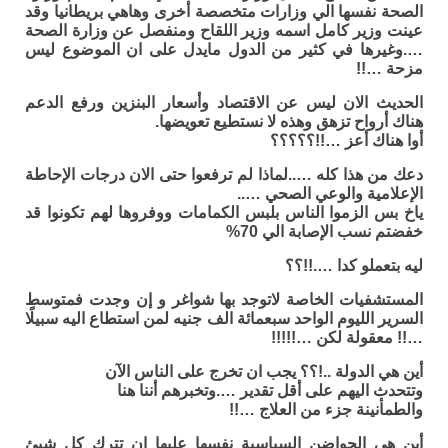
الصحة نفسها الي وزارات متخصصة أخرى وهاهي بريطانيا وقد
عينت وزير كامل اسمه وزير اللقاح ومنفصل عن وزارة الصحة
….وغيرها في كثير من الدول مايدل على ان الموضوع ليس
مزحة …!!
الحديث الان ليس عن الاقتصاد وأسعار البنزين ورفع الدعم
هناك أرواح تزهق وهذه لا نستطيع تعويضها.
أوا هناك أعز …!!؟؟؟؟؟
دعك من هذا كله …..لماذا لم ترفعوا حتى الان درجات الإحاطة
الإعلامية والوعي الصحي …..
ياخ بس الزموا الناس بلبس الكمامات ووفروها لهم تكونوا قد
خفضتم نسب الإصابة الي 70%
ليه بتعملو كدا ….!!؟؟
المستشفيات الخاصة لاتوجد بها شواغر و إن وجدت فمتوسط
السرير الليوم الواحد سبعمائة الف جنيه لمن استطاع اليه سبيلًا
…!! معقولة لكن …!!!!!
أين هي الدولة ..!؟؟ يجب ان تخرج على الناس الآن
وتتحدث اليهم على أقل تقدير ….وتخبرهم أننا هنا
والطمأنينة جزء من العلاج …!!
أين هي الحواضن السياسية نفسها عليها ان تترك كل شيئ