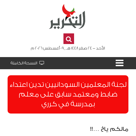
الأحد - 24 صفر 1448 هـ , 09 أغسطس 2026 م
النسخة الكاملة
لجنة المعلمين السودانيين تدين اعتداء
ضابط ومعتمد سابق على معلم
بمدرسة في كرري
مالكم ياخ …!!