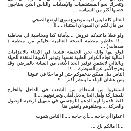
وتتحرك نحو المستشفيات والإمدادات والناس الذين يحتاجون
حضنها أكثر من السياسة …
العالم كله ليس لديه موضوع سوى الوضع الصحي
من قال لكم ان السودان استثناء ….!!
ولو فعلا ماعندكم قروش ….بأمانة كدا ومخاطبة لي مخاطبة
…!! خاطبو منظمة الصحة العالمية خليكم من منظمة (
صدقات ) …
قولو ليها والله نحن الحقيقة فشلنا في الإيفاء بالالتزامات
المالية تجاه الكوادر الطبية نفسها وتوفير الأدوية المنقذة للحياة
وبالتالي لانضمن توفير الحد الأدنى من العناية بالمرضي وقد
يخرج الأمر عن السيطرة ….!!
الناس ديل ممكن يدعموكم حتي لو ما حبًا في عيوننا
بس عشان الوباء ما ينتشر أكتر …!!
استنفروا من استطاع من الشعب في الداخل والخارج
للمشاركة وأهل الحاره ديل أهلي وتعرفونهم ….!!
فقط قدموا لهم الدعم اللوجستي في تسهيل ارضية الوصول
والحركة ….وحتلقوهم واقفين قنا
اعملوا أي حاجه ….أي حاجه ….!! الناس بتموت
…!! مالكم ياخ …