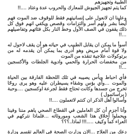
الطبية وتجهيزهم
كما يتم تجهيز الجيوش للمعارك والحروب عدة وعتاد ….!!
وعلينا ان لانعول على إنسانيتهم فقط للوقوف ضد الموت فهم
أيضاً بشر ولهم أسر والتزامات وقصص ويكفي انهم فوق كل
ذلك يقفون في الصف الأول وخط النار بكل فئاتهم وتفاصيلهم
…!!
أسوأ ما يمكن ان يقابل الطبيب في حياته هو أن يقف لاحول له
ولا قوة أمام مريض وهو أدرى بما يمكن أن يقدمه له من
برتوكولات علاجية تنقذه من الموت
من مخفضات الحرارة والحمي وادوية الجلطات والأكسجين
…!!
فأي احباط ويأس يصيبه في تلك اللحظة الفارقة بين الحياة
والموت …وأي بؤس وشقاء يسيطران عليه وهو يرى روحًا
تخرج من جسدها وكانت تحتاج فقط لجرعة اوكسجين ….وحبة
( براساتمول )
وأسالوا أهل الذكر ان كنتم لاتعملون ….!!
وأنا أجزم أن كل العاملين في القطاع الصحي ياهم مننا وفينا
ويحملوا أخلاق هذا الشعب وموروثاته …فلماذا نتركهم في
العراء كماً وكيف …..!!! لماذا..؟؟؟
دعك من العلاج …الان وزارت الصحة في العالم تقسم وزارة