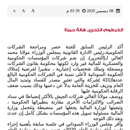
A
08 ديسمبر 2020
03:39 م
A
A
الخرطوم: التحريرـ هالة حمزة
أكد الرئيس السابق للجنة حصر ومراجعة الشركات
الحكومية،رئيس الادارة القانونية بمجلس الوزراء مولانا محمد
الغالي لـ(التحرير)، إن ضم شركات المؤسسات الحكومية
والعسكرية للمالية غير وارد لكونها محكومة بقانون الشركات
ومسجلة وتملك شخصيات إعتبارية ، مشيرا لفرضية إمتلاك
الحكومة السودانية لأعلى نسبة في الشركات الحكومية البالغ
عددها(431 )شركة والتي تعتبر مصدر للفساد وتبديد المال
العام ونزيف للخزينة العامة بدلاً عن دعمها وذلك بسبب ضعف
الرقابة الحكومية عليها
ووصف مولانا الغالي شركات الجيش بالأكثر إنضباطا في سداد
الضرائب والالتزامات الأخرى مقارنة بنظيراتها الحكومية ،
وتبعيتها لوزارة المالية يجعلها غير منضبطة وتتحمل وزارة
المالية مسئولية تمويل هذه المؤسسات بشكل كامل إن حدث
ونفذ ذلك التوجه
وأقر مجلس الوزراء السوداني في جلسة سابقة بأهمية إجراء
تقييم أداء موازنة العام 2020م ضمن مشروع موازنة العام