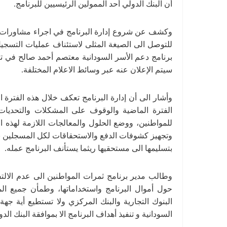
أن البنك الدولي أحد الممولين الرئيسيين للبرنامج.
وكشف عن شروع إدارة البرنامج في اجراء مشاورات مع 
للتوصل الى الصيغة المثلى لاستئناف عمليات التسجيل
برنامج دعم الأسر السودانية معتصم أحمد صالح في ت
سيتم الإعلان عنه عبر وسائط الاعلام المختلفة.
وأشار الى أن إدارة البرنامج تعكف خلال هذه الفترة ا
الفترة الماضية والوقوف على المشكلات والتحديا
للمواطنين، ووضع الحلول والمعالجات اللازمة لهذه 
وتجهيز كشوفات الدفع والاستحقاقات لكل المسجلين بالب
بتسليمها الى مستحقيها ريثما يستأنف البرنامج عمله.
وطالب مدير برنامج ثمرات المواطنين الى عدم الالتف
حول أموال البرنامج واستخداماتها، وطمأن جميع ال
البنوك التجارية والبنك المركزي ولا تستطيع أية 
السودانية و تنفيذ أهداف البرنامج الا بموافقة البنك الد