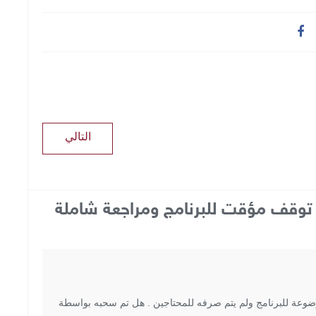
التالي
: توقف مؤقت للبرنامج ومراجعة شاملة
 التي كانت موضوعة للبرنامج ولم يتم صرفه للمحتاجين . هل تم سحبه بواسطة