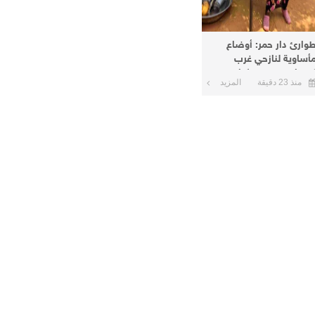
وارئ دار حمر: أوضاع
أساوية لنازحي غرب
ردفان في معسكرات
منذ 23 دقيقة
المزيد
لأبيض