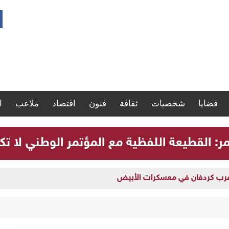
قضايا
شخصيات
ثقافة
فنون
اقتصاد
ملاعب
ا
مر: القطيعة اللفظية مع المؤتمر الوطني لا تك
 غرب كردفان في معسكرات الأبيض
سية بشأن إدارة العملية السياسية