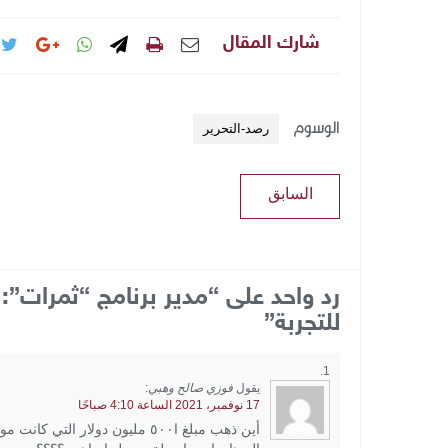
شارك المقال
الوسوم
رصد-التحرير
السابق
رد واحد على “مدير برنامج “ثمرات”
للتجربة”
يقول
فوزي صالح وهبي
:
17 نوفمبر، 2021 الساعة 4:10 صباحًا
أين ذهب مبلغ ا٥٠٠ مليون دولار