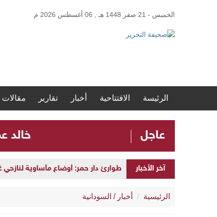
الخميس - 21 صفر 1448 هـ , 06 أغسطس 2026 م
الرئيسة
الافتتاحية
أخبار
تقارير
مقالات
عاجل
​خالد ع
طوارئ دار حمر: أوضاع مأساوية لنازحي
آخر الأخبار
بابكر فيصل يوجّه انتقادات للآلية الخما
الرئيسية
أخبار
/
السودانية