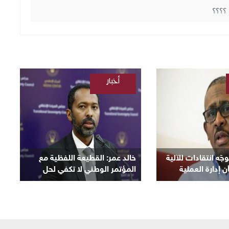
؟؟؟؟
أخبار
/
السودانية
ّه انتقادات للآلية
​خالد عمر: القطيعة اللفظية مع
 إدارة العملية
المؤتمر الوطني لا تكفي لحل
الأزمة