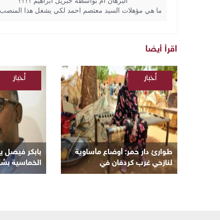
البرهان ام بواسطة جبريل ابراهيم ؟؟؟؟
ما هي مؤهلات السيد معتصم احمد لكي يشغل هذا المنصب 
اقرأ أيضا
أخبار
أخبار
/
/
السودانية
السودانية
طوارئ دار حمر: أوضاع مأساوية
بابكر فيصل يوج
لنازحي غرب كردفان في
الخماسية بشأن
معسكرات الأبيض
السياسية