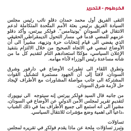
الخرطوم - التحرير
التقى الفريق أول محمد حمدان دقلو نائب رئيس مجلس
السيادة الفريق برئيس بعثة الأمم المتّحدة المتكاملة لدعم
الانتقال في السودان “يونيتامس”. فولكر بيرتس، وأكد دقلو
عزمهم للمضي قدماً في مسار التحول الديمقراطي الحقيقي
الذي يفضي الى قيام إنتخابات حرة ونزيهة، مشيراً الى أن
الأوضاع تمضي في الاتجاه الصحيح من خلال الالتزام بتنفيذ
الإعلان السياسي، مؤكدًا استعدادهم التام لتقديم كل ما من
شأنه مساعدة رئيس الوزراء لأداء مهامه.
وتطرق اللقاء الى تطورات الأوضاع في دارفور وشرق
السودان، لافتاً إلى أن الجهود مستمرة لتشكيل القوات
المشتركة الى جانب مواصلة المشاورات مع الأطراف لإيجاد
حل لأزمة شرق السودان.
من جانبه قال السيد فولكر بيرتس إنه سيتوجه الى نيويورك
لتقديم تقرير لمجلس الأمن الدولي عن الأوضاع في السودان،
مشيراً الى انه استمع الى جميع الأطراف بما في ذلك الشباب
،داعياً الى اهمية وضع مؤشرات للانتقال السياسي.
تساؤلات
وتبرز تساؤلات ملحة عن ماذا يقدم فولكر في تقريره لمجلس