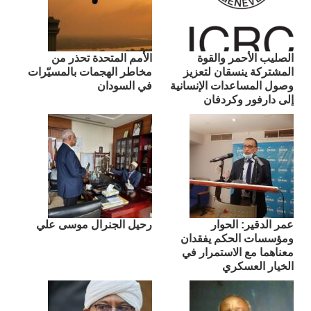
الصليب الأحمر والقوة
الأمم المتحدة تحذر من
المشتركة ينسقان لتعزيز
مخاطر الهجمات بالمسيّرات
وصول المساعدات الإنسانية
في السودان
إلى دارفور وكردفان
عمر الدقير: الحوار
رحيل الجنرال موسى علي
ومؤسسات الحكم يفقدان
معناهما مع الاستمرار في
الخيار العسكري