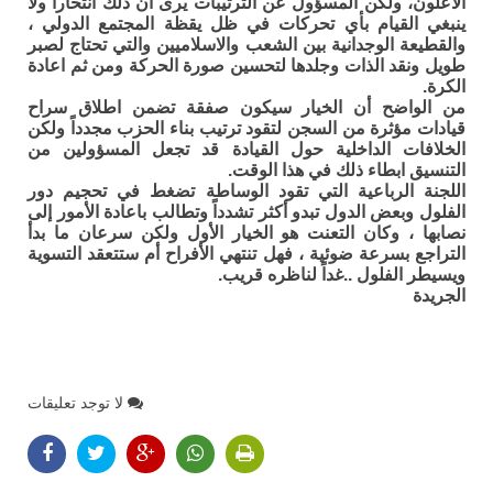
الأعلون، ولكن المسؤول عن الترتيبات يرى أن ذلك انتحاراً ولا
ينبغي القيام بأي تحركات في ظل يقظة المجتمع الدولي ،
والقطيعة الوجدانية بين الشعب والاسلاميين والتي تحتاج لصبر
طويل ونقد الذات وجلدها لتحسين صورة الحركة ومن ثم اعادة
الكرة.
من الواضح أن الخيار سيكون صفقة تضمن اطلاق سراح
قيادات مؤثرة من السجن لتقود ترتيب بناء الحزب مجدداً ولكن
الخلافات الداخلية حول القيادة قد تجعل المسؤولين من
التنسيق ابطاء ذلك في هذا الوقت.
اللجنة الرباعية التي تقود الوساطة تضغط في تحجيم دور
الفلول وبعض الدول تبدو أكثر تشدداً وتطالب باعادة الأمور إلى
نصابها ، وكان التعنت هو الخيار الأول ولكن سرعان ما بدأ
التراجع بسرعة ضوئية ، فهل تنتهي الأفراح أم ستتعقد التسوية
ويسيطر الفلول ..غداً لناظره قريب.
الجريدة
لا توجد تعليقات