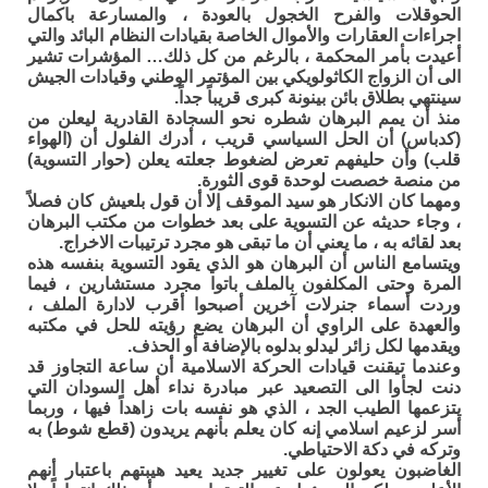
الحوقلات والفرح الخجول بالعودة ، والمسارعة باكمال
اجراءات العقارات والأموال الخاصة بقيادات النظام البائد والتي
أعيدت بأمر المحكمة ، بالرغم من كل ذلك… المؤشرات تشير
الى أن الزواج الكاثولويكي بين المؤتمر الوطني وقيادات الجيش
سينتهي بطلاق بائن بينونة كبرى قريباً جداً.
منذ أن يمم البرهان شطره نحو السجادة القادرية ليعلن من
(كدباس) أن الحل السياسي قريب ، أدرك الفلول أن (الهواء
قلب) وأن حليفهم تعرض لضغوط جعلته يعلن (حوار التسوية)
من منصة خصصت لوحدة قوى الثورة.
ومهما كان الانكار هو سيد الموقف إلا أن قول بلعيش كان فصلاً
، وجاء حديثه عن التسوية على بعد خطوات من مكتب البرهان
بعد لقائه به ، ما يعني أن ما تبقى هو مجرد ترتيبات الاخراج.
ويتسامع الناس أن البرهان هو الذي يقود التسوية بنفسه هذه
المرة وحتى المكلفون بالملف باتوا مجرد مستشارين ، فيما
وردت أسماء جنرلات آخرين أصبحوا أقرب لادارة الملف ،
والعهدة على الراوي أن البرهان يضع رؤيته للحل في مكتبه
ويقدمها لكل زائر ليدلو بدلوه بالإضافة أو الحذف.
وعندما تيقنت قيادات الحركة الاسلامية أن ساعة التجاوز قد
دنت لجأوا الى التصعيد عبر مبادرة نداء أهل السودان التي
يتزعمها الطيب الجد ، الذي هو نفسه بات زاهداً فيها ، وربما
أسر لزعيم اسلامي إنه كان يعلم بأنهم يريدون (قطع شوط) به
وتركه في دكة الاحتياطي.
الغاضبون يعولون على تغيير جديد يعيد هيبتهم باعتبار أنهم