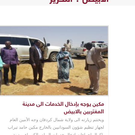
مكين يوجه بإدخال الخدمات الى مدينة
المغتربين بالابيض
ويختتم زيارته الى ولاية شمال كردفان وجه الأمين العام
لجهاز تنظيم شؤون السودانيين بالخارج مكين حامد تيراب
بإكمال اجراءات إدخال خدمات المياه والكهرباء بمدينة