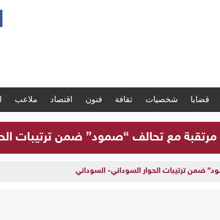
قضايا
شخصيات
ثقافة
فنون
اقتصاد
ملاعب
ا
مرتقبة مع تحالف “صمود” ضمن ترتيبات الحو
د” ضمن ترتيبات الحوار السوداني- السوداني