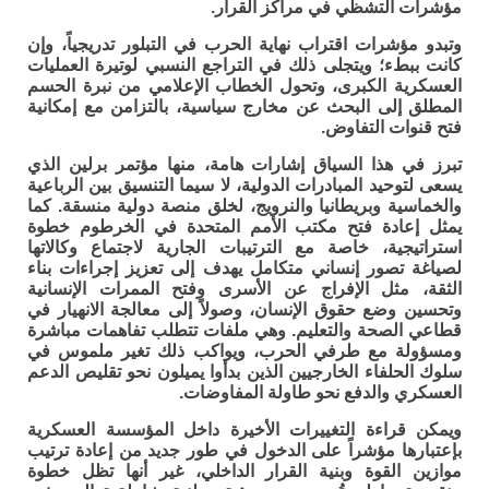
مؤشرات التشظي في مراكز القرار.
وتبدو مؤشرات اقتراب نهاية الحرب في التبلور تدريجياً، وإن
كانت ببطء؛ ويتجلى ذلك في التراجع النسبي لوتيرة العمليات
العسكرية الكبرى، وتحول الخطاب الإعلامي من نبرة الحسم
المطلق إلى البحث عن مخارج سياسية، بالتزامن مع إمكانية
فتح قنوات التفاوض.
تبرز في هذا السياق إشارات هامة، منها مؤتمر برلين الذي
يسعى لتوحيد المبادرات الدولية، لا سيما التنسيق بين الرباعية
والخماسية وبريطانيا والنرويج، لخلق منصة دولية منسقة. كما
يمثل إعادة فتح مكتب الأمم المتحدة في الخرطوم خطوة
استراتيجية، خاصة مع الترتيبات الجارية لاجتماع وكالاتها
لصياغة تصور إنساني متكامل يهدف إلى تعزيز إجراءات بناء
الثقة، مثل الإفراج عن الأسرى وفتح الممرات الإنسانية
وتحسين وضع حقوق الإنسان، وصولاً إلى معالجة الانهيار في
قطاعي الصحة والتعليم. وهي ملفات تتطلب تفاهمات مباشرة
ومسؤولة مع طرفي الحرب، ويواكب ذلك تغير ملموس في
سلوك الحلفاء الخارجيين الذين بدأوا يميلون نحو تقليص الدعم
العسكري والدفع نحو طاولة المفاوضات.
ويمكن قراءة التغييرات الأخيرة داخل المؤسسة العسكرية
بإعتبارها مؤشراً على الدخول في طور جديد من إعادة ترتيب
موازين القوة وبنية القرار الداخلي، غير أنها تظل خطوة