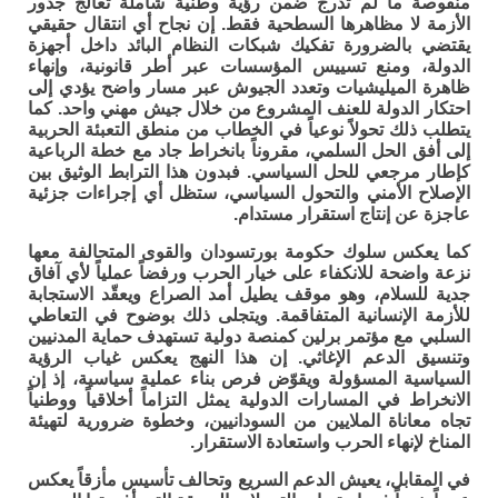
منقوصة ما لم تُدرج ضمن رؤية وطنية شاملة تعالج جذور
الأزمة لا مظاهرها السطحية فقط. إن نجاح أي انتقال حقيقي
يقتضي بالضرورة تفكيك شبكات النظام البائد داخل أجهزة
الدولة، ومنع تسييس المؤسسات عبر أطر قانونية، وإنهاء
ظاهرة الميليشيات وتعدد الجيوش عبر مسار واضح يؤدي إلى
احتكار الدولة للعنف المشروع من خلال جيش مهني واحد. كما
يتطلب ذلك تحولاً نوعياً في الخطاب من منطق التعبئة الحربية
إلى أفق الحل السلمي، مقروناً بانخراط جاد مع خطة الرباعية
كإطار مرجعي للحل السياسي. فبدون هذا الترابط الوثيق بين
الإصلاح الأمني والتحول السياسي، ستظل أي إجراءات جزئية
عاجزة عن إنتاج استقرار مستدام.
كما يعكس سلوك حكومة بورتسودان والقوى المتحالفة معها
نزعة واضحة للانكفاء على خيار الحرب ورفضاً عملياً لأي آفاق
جدية للسلام، وهو موقف يطيل أمد الصراع ويعقّد الاستجابة
للأزمة الإنسانية المتفاقمة. ويتجلى ذلك بوضوح في التعاطي
السلبي مع مؤتمر برلين كمنصة دولية تستهدف حماية المدنيين
وتنسيق الدعم الإغاثي. إن هذا النهج يعكس غياب الرؤية
السياسية المسؤولة ويقوّض فرص بناء عملية سياسية، إذ إن
الانخراط في المسارات الدولية يمثل التزاماً أخلاقياً ووطنياً
تجاه معاناة الملايين من السودانيين، وخطوة ضرورية لتهيئة
المناخ لإنهاء الحرب واستعادة الاستقرار.
في المقابل، يعيش الدعم السريع وتحالف تأسيس مأزقاً يعكس