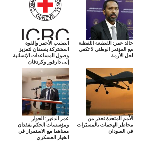
​خالد عمر: القطيعة اللفظية
الصليب الأحمر والقوة
مع المؤتمر الوطني لا تكفي
المشتركة ينسقان لتعزيز
لحل الأزمة
وصول المساعدات الإنسانية
إلى دارفور وكردفان
الأمم المتحدة تحذر من
عمر الدقير: الحوار
مخاطر الهجمات بالمسيّرات
ومؤسسات الحكم يفقدان
في السودان
معناهما مع الاستمرار في
الخيار العسكري