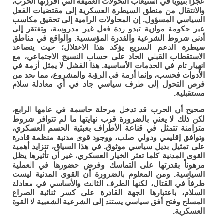
عجزاً بنيوياً في استيعاب التحولات العميقة التي أفرزتها الحرب،
والانتقال من منطق السيطرة العسكرية إلى مقتضيات الفعل
السياسي المسؤول. إن المحاولات الرامية إلى تحقيق مكاسب
عبر حكومة موازية تبدو ردة فعل غير مدروسة، وتفتقر إلى
أدنى شروط الشرعية والقدرة المؤسسية. والواقع في مناطق
سيطرة الدعم السريع يؤكد هذا الاختلال؛ حيث يتصاعد
الاستقطاب القبلي الحاد على حساب النسيج الاجتماعي، مع
انهيار تام في الخدمات الأساسية. هذا الفشل لا يمثل أزمة في
الأدوات فحسب، وإنما أزمة في الرؤية والمشروع، مما يحد من
فرص التحول إلى طرف سياسي جاد في أي معادلة سلام
مستقبلية.
صحيح أن الحرب قد تدخل مرحلة حاسمة في عامها الرابع،
لكن ذلك لا يعني بالضرورة قرب نهايتها ما لم تتوافر شروط
متزامنة تتمثل في قناعة الأطراف بعبثية الحسم العسكري،
وتوافق إقليمي ودولي صلب، ووجود قوى مدنية منظمة قادرة
على تمثيل بديل سياسي موثوق. في هذا السياق، تتزايد أهمية
القوى المدنية كلما تعثر الخيار العسكري، غير أن تأثيرها يظل
مرهوناً بقدرتها على التماسك وفرض حضورها في العملية
السياسية. ومن المعلوم بالضرورة أن القوى المدنية ليست
طرفاً في القتال، لكنها الطرف الثالث والأساسي في معادلة
السلام، باعتبارها الجهة القادرة على كسر ثنائية الصراع
المسلح وفتح أفق سياسي يستند إلى الشرعية الشعبية لا القوة
العسكرية.