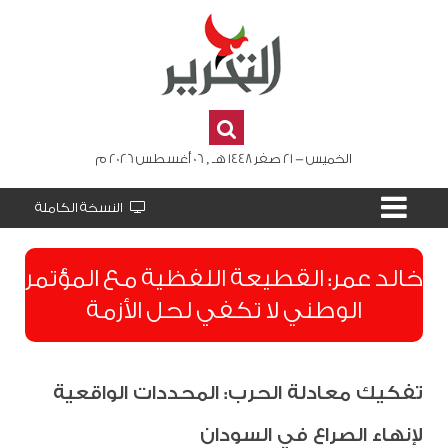
الخميس - 21 صفر 1448 هـ , 06 أغسطس 2026 م
النسخة الكاملة
​خالد عمر: القطيعة اللفظية مع المؤتمر
الوطني لا تكفي لحل الأزمة
تفكيك معادلة الحرب: المحددات الواقعية
لإنهاء الصراع في السودان