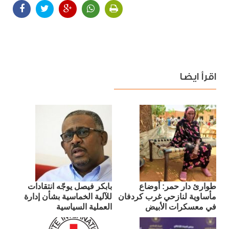
اقرأ ايضا
طوارئ دار حمر: أوضاع
بابكر فيصل يوجّه انتقادات
مأساوية لنازحي غرب كردفان
للآلية الخماسية بشأن إدارة
في معسكرات الأبيض
العملية السياسية