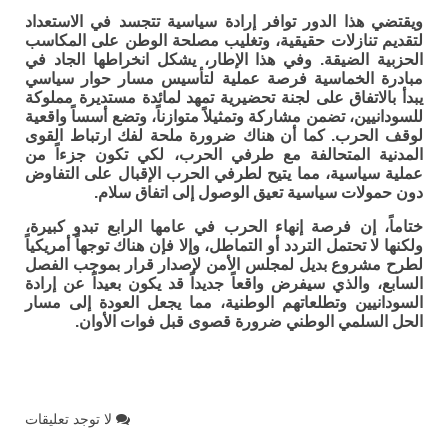
ويقتضي هذا الدور توافر إرادة سياسية تتجسد في الاستعداد
لتقديم تنازلات حقيقية، وتغليب مصلحة الوطن على المكاسب
الحزبية الضيقة. وفي هذا الإطار، يشكل انخراطها الجاد في
مبادرة الخماسية فرصة عملية لتأسيس مسار حوار سياسي
يبدأ بالاتفاق على لجنة تحضيرية تمهد لمائدة مستديرة مملوكة
للسودانيين، تضمن مشاركة وتمثيلاً متوازناً، وتضع أسساً واقعية
لوقف الحرب. كما أن هناك ضرورة ملحة لفك ارتباط القوى
المدنية المتحالفة مع طرفي الحرب، لكي تكون جزءاً من
عملية سياسية، مما يتيح لطرفي الحرب الإقبال على التفاوض
دون حمولات سياسية تعيق الوصول إلى اتفاق سلام.
ختاماً، إن فرصة إنهاء الحرب في عامها الرابع تبدو كبيرة،
ولكنها لا تحتمل التردد أو التماطل، وإلا فإن هناك توجهاً أمريكياً
لطرح مشروع بديل لمجلس الأمن لإصدار قرار بموجب الفصل
السابع، والذي سيفرض واقعاً جديداً قد يكون بعيداً عن إرادة
السودانيين وتطلعاتهم الوطنية، مما يجعل العودة إلى مسار
الحل السلمي الوطني ضرورة قصوى قبل فوات الأوان.
لا توجد تعليقات