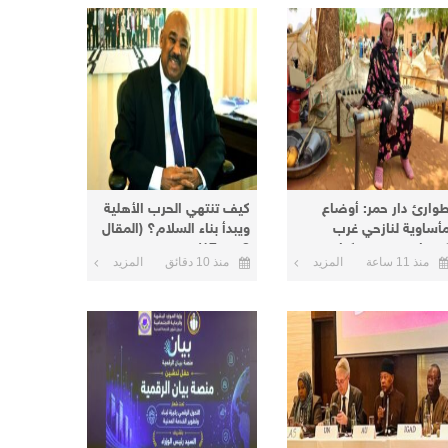
وارئ دار حمر: أوضاع
كيف تنتهي الحرب الأهلية
أساوية لنازحي غرب
ويبدأ بناء السلام؟ (المقال
ردفان في معسكرات
8 من 17)
منذ 11 ساعة
المزيد
منذ 10 دقائق
المزيد
لأبيض