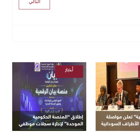
التالي
أخبار
/
السودانية
ية” تعلن مواصلة
إطلاق “المنصة الحكومية
الأطراف السودانية
الموحدة” لإدارة سجلات موظفي
لحالية
الدولة