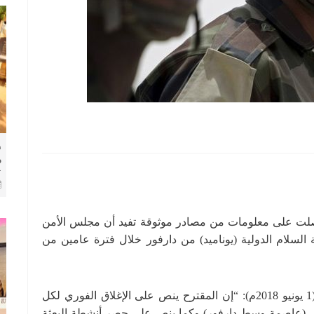
ط
م
ك
ا
 حصلت على معلومات من مصادر موثوقة تفيد أن مجلس الأمن
لسلام الدولية (يوناميد) من دارفور خلال فترة عامين من
وقالت المجموعة في بيان صادر عنها اليوم الجمعة (1 يونيو 2018م): “إن المقترح ينص على الإغلاق الفوري لكل
نجي (عاصمة وسط دارفور) وكما ينص على حصر أنشطة البعثة