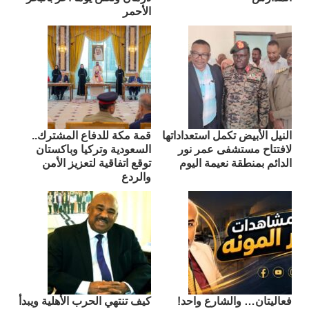
الأحمر
النيل الأبيض تكمل استعداداتها
قمة مكة للدفاع المشترك..
لافتتاح مستشفى عمر نور
السعودية وتركيا وباكستان
الدائم بمنطقة نعيمة اليوم
توقع اتفاقية لتعزيز الأمن
والردع
فعاليتان… والشارع واحد!
كيف تنتهي الحرب الأهلية ويبدأ