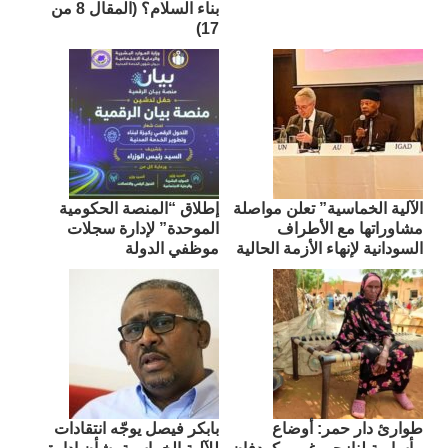
بناء السلام؟ (المقال 8 من
17)
الآلية الخماسية” تعلن مواصلة
إطلاق “المنصة الحكومية
مشاوراتها مع الأطراف
الموحدة” لإدارة سجلات
السودانية لإنهاء الأزمة الحالية
موظفي الدولة
طوارئ دار حمر: أوضاع
بابكر فيصل يوجّه انتقادات