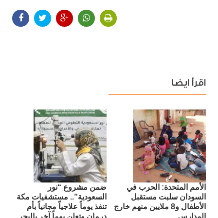
اقرأ ايضا
الأمم المتحدة: الحرب في
ضمن مشروع “نور
السودان سلبت مستقبل
السعودية”.. مستشفيات مكة
الأطفال و8 ملايين منهم خارج
تنفذ يوماً علاجياً مجانياً بأم
المدارس
درمان وتعلن يوماً آخر بالبحر