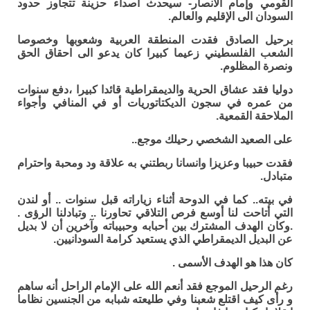
القومي وإمام الأنصار- سيحدث أصداء حزينة تتجاوز حدود
السودان الى الإقليم والعالم.
برحيل الصادق فقدت المنطقة العربية وشعوبها وخصوصا
الشعب الفلسطيني زعيما كبيرا كان يدعو الى احقاق الحق
ونصرة المظلوم.
دوليا فقد عشاق الحرية والديمقراطية قائدا كبيرا ،دفع سنوات
من عمره في سجون الديكتاتوريات أو في المنافي وأجواء
الملاحقة القمعية.
على الصعيد الشخصي رحيلك موجع..
فقدت حبيبا وعزيزا وانسانا ربطتني به علاقة ود ومحبة واحترام
متبادل.
في بيته.. كما في الدوحة أثناء زياراته قبل سنوات .. أو لندن
التي أتاحت لنا أوسع فرص التلاقي تحاورنا .. وتبادلنا الرؤى .
.وكان الهدف المشترك بين أحبابه وحبيباته وآخرين أن لا بديل
عن البديل الديمقراطي الذي يستعيد كرامة السودانيين.
كان هذا هو الهدف الأسمى .
رغم الرحيل الموجع فقد أنعم الله على الإمام الراحل أنه ساهم
و رأى كيف اقتلع شعبنا وفي طليعته شبابه من الجنسين نظاما