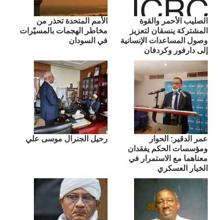
الصليب الأحمر والقوة
الأمم المتحدة تحذر من
المشتركة ينسقان لتعزيز
مخاطر الهجمات بالمسيّرات
وصول المساعدات الإنسانية
في السودان
إلى دارفور وكردفان
عمر الدقير: الحوار
رحيل الجنرال موسى علي
ومؤسسات الحكم يفقدان
معناهما مع الاستمرار في
الخيار العسكري