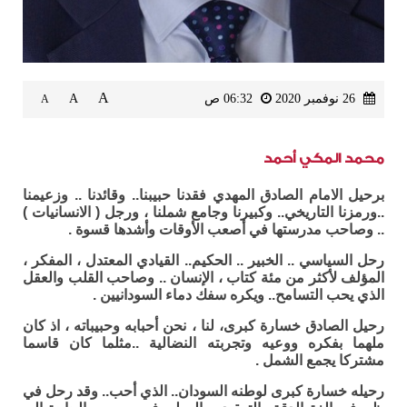
A
26 نوفمبر 2020
06:32 ص
A
A
محمد المكي أحمد
برحيل الامام الصادق المهدي فقدنا حبيبنا.. وقائدنا .. وزعيمنا
..ورمزنا التاريخي.. وكبيرنا وجامع شملنا ، ورجل ( الانسانيات )
.. وصاحب مدرستها في أصعب الأوقات وأشدها قسوة .
رحل السياسي .. الخبير .. الحكيم.. القيادي المعتدل ، المفكر ،
المؤلف لأكثر من مئة كتاب ، الإنسان .. وصاحب القلب والعقل
الذي يحب التسامح.. ويكره سفك دماء السودانيين .
رحيل الصادق خسارة كبرى، لنا ، نحن أحبابه وحبيباته ، اذ كان
ملهما بفكره ووعيه وتجربته النضالية ..مثلما كان قاسما
مشتركا يجمع الشمل .
رحيله خسارة كبرى لوطنه السودان.. الذي أحب.. وقد رحل في