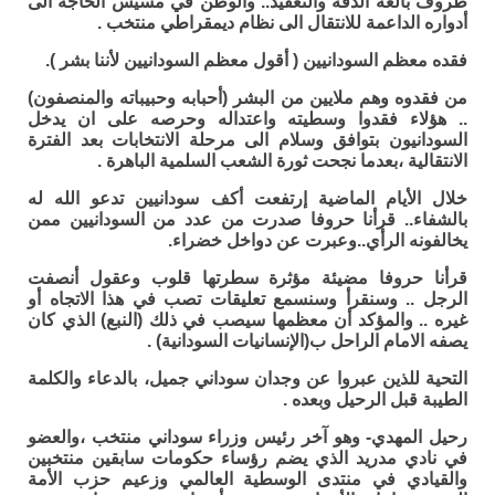
ظروف بالغة الدقة والتعقيد.. والوطن في مسيس الحاجة الى
أدواره الداعمة للانتقال الى نظام ديمقراطي منتخب .
فقده معظم السودانيين ( أقول معظم السودانيين لأننا بشر ).
من فقدوه وهم ملايين من البشر (أحبابه وحبيباته والمنصفون)
.. هؤلاء فقدوا وسطيته واعتداله وحرصه على ان يدخل
السودانيون بتوافق وسلام الى مرحلة الانتخابات بعد الفترة
الانتقالية ،بعدما نجحت ثورة الشعب السلمية الباهرة .
خلال الأيام الماضية إرتفعت أكف سودانيين تدعو الله له
بالشفاء.. قرأنا حروفا صدرت من عدد من السودانيين ممن
يخالفونه الرأي..وعبرت عن دواخل خضراء.
قرأنا حروفا مضيئة مؤثرة سطرتها قلوب وعقول أنصفت
الرجل .. وسنقرأ وسنسمع تعليقات تصب في هذا الاتجاه أو
غيره .. والمؤكد أن معظمها سيصب في ذلك (النبع) الذي كان
يصفه الامام الراحل ب(الإنسانيات السودانية) .
التحية للذين عبروا عن وجدان سوداني جميل، بالدعاء والكلمة
الطيبة قبل الرحيل وبعده .
رحيل المهدي- وهو آخر رئيس وزراء سوداني منتخب ،والعضو
في نادي مدريد الذي يضم رؤساء حكومات سابقين منتخبين
والقيادي في منتدى الوسطية العالمي وزعيم حزب الأمة