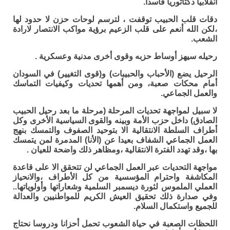
انقلابيا دكتاتوريا فاسدا.
دقات قلب الحبيب توقفت ، لترسم لوحات حزن لا حدود لها
،لكن الله أنعم على قلب الزعيم برؤية مواكب الانتصار لارادة
الشعب.
رحيله سيهز أوساط حزبه وقوى أخرى مدنية وعسكرية .
الرحيل يضع (الأحباب والحبيبات) و(قوى التغيير) في السودان
أمام محكات صعبة، ومن أهمها تحديات وكيفيات التماسك
والعمل الجماعي.
لا سبيل لمواجهة تحديات المرحلة (مرحلة ما بعد رحيل الحبيب
الصادق) داخل حزب الأمة وبينه والقوى السياسية الأخرى وكل
أطراف السلطة الانتقالية الا بتوحيد الصفوف والتمسك بنهج
العمل الجماعي الشفاف بعيدا عن (الأنا) المدمرة لمن يتمسك
بها ،وقد تهدد الفترة الانتقالية ،ومظاهر ذلك واضحة للعيان .
مواجهة التحديات عبر العمل الجماعي لن تتحقق الا على قاعدة
المكاشفة واحترام المؤسسية من كل الأطراف ،والانحياز
العملي الملموس لثورة ديسمبر السلمية وشعاراتها وأولوياتها..
وفي صدارة ذلك تحقيق العيش الكريم للمواطنيين والعدالة
للجميع واستكمال السلام.
اللحظات الصعبة في حياة الشعوب تحمل أحزانا ودروسا نحتاج