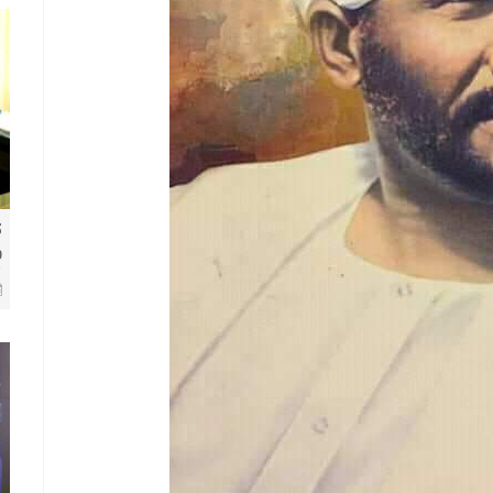
ك
و
8 