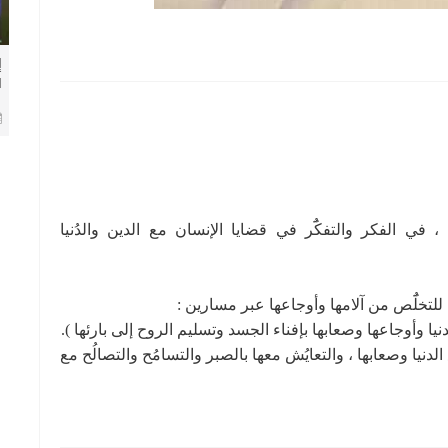
إ
ا
م
في الفكر والتفكُٓر في قضايا الإنسان مع الدين والدُنيا
 للتخلُٓص من آلامها وأوجاعها عبر مسارين :
نيا وأوجاعها وصعابها بإفناء الجسد وتسليم الروح إلى بارئها ).
لدنيا وصعابها ، والتعايُش معها بالصبر والتسامُح والتصالُح مع