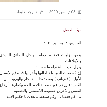
03 ديسمبر 2020
لا توجد تعليقات
هيثم الفضل
الخميس ٣ ديسمبر ٢٠٢٠
بعض تجليٓات فضيلة الإمام الراحل الصادق المهدي ، 
والإبتلاءات :
يقول طيٓب اللهُ ثراه ما معناه :
إن مُنغصات الدنيا وإحباطاتها وأحزانها قد تدفع الإنسان
الأول : ( فيزيائي ) ويقصد بذلك الإنتحار والهروب من الد
الثاني : ( روحي ) و يقصد بذلك معالجة ومُقارعة أوجاع ا
النفس والآخرين خصوصا المُسيئين والخصوم.
…. كم فقدنا … وكم سنفقد .. بعدك يا حكيم الأمة