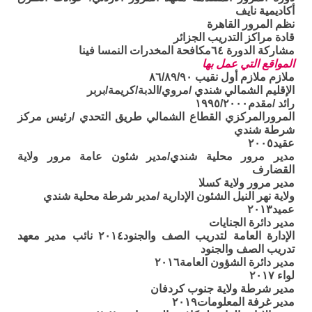
أكاديمية نايف
نظم المرور القاهرة
قادة مراكز التدريب الجزائر
مشاركة الدورة ٦٤مكافحة المخدرات النمسا فينا
المواقع التي عمل بها
ملازم ملازم أول نقيب ٨٦/٨٩/٩٠
الإقليم الشمالي شندي /مروي/الدبة/كريمة/بربر
رائد /مقدم١٩٩٥/٢٠٠٠
المرورالمركزي القطاع الشمالي طريق التحدي /رئيس مركز
شرطة شندي
عقيد٢٠٠٥
مدير مرور محلية شندي/مدير شئون عامة مرور ولاية
القضارف
مدير مرور ولاية كسلا
ولاية نهر النيل الشئون الإدارية /مدير شرطة محلية شندي
عميد٢٠١٣
مدير دائرة الجنايات
الإدارة العامة لتدريب الصف والجنود٢٠١٤ نائب مدير معهد
تدريب الصف والجنود
مدير دائرة الشؤون العامة٢٠١٦
لواء ٢٠١٧
مدير شرطة ولاية جنوب كردفان
مدير غرفة المعلومات٢٠١٩