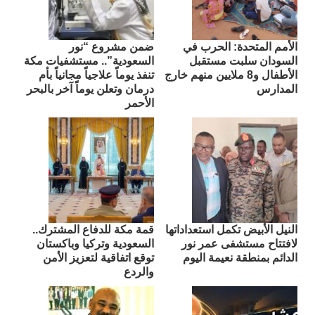
الأمم المتحدة: الحرب في
ضمن مشروع “نور
السودان سلبت مستقبل
السعودية”.. مستشفيات مكة
الأطفال و8 ملايين منهم خارج
تنفذ يوماً علاجياً مجانياً بأم
المدارس
درمان وتعلن يوماً آخر بالبحر
الأحمر
النيل الأبيض تكمل استعداداتها
قمة مكة للدفاع المشترك..
لافتتاح مستشفى عمر نور
السعودية وتركيا وباكستان
الدائم بمنطقة نعيمة اليوم
توقع اتفاقية لتعزيز الأمن
والردع