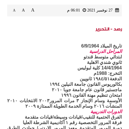
A
27 نوفمبر 2021
06:01 م
A
A
رصد - التحرير
تاريخ الميلاد 6/9/1964
المراحل الدراسية
ابتدائي متوسط قندتو
ثانوي شندي الاهلية
14/4/1964 كلية لبوليس
التخرج: 1988م
الدفعة١٩٨٤/٥١ ثانويين
بكالوريوس القانون جامعة النيلين ١٩٩٤
ماجستير قانون عام جامعة جوبا ٢٠١٠
امتحان تنظيم مهنة القانون ١٩٩٦
الأوسمة وسام الإنجاز ٣ مرات المرور٢٠٠٣ الانتخابات ٢٠١٠
المنشآت ٢٠١٦ وسام الخدمة الطويلة الممتازة ٢٠٠٩
الدورات التدريبية
الفرق الحتمية للنقيب/قيادات وسيطة/قيادات متقدمة
فرقة المرور التخصصية رقم ١ أكاديمية الشرطة العليا
دورة المرور المتقدمة معهد المرور الاردني/ حوادث الطرق