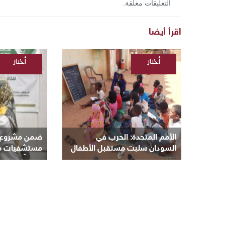
التعليقات مغلقة.
اقرأ أيضا
أخبار
أخبار
/
/
السودانية
السودانية
الأمم المتحدة: الحرب في
ضمن مشروع “ن
السودان سلبت مستقبل الأطفال
مستشفيات مكة 
و8 ملايين منهم خارج المدارس
مجانياً بأم درم
بالبحر الأحمر