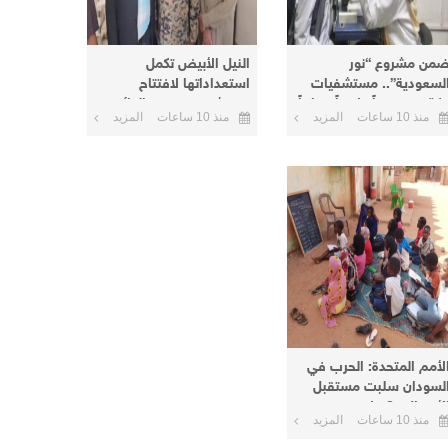
من مشروع “نور
النيل الأبيض تكمل
لسعودية”.. مستشفيات
استعداداتها لافتتاح
كة تنفذ يوماً علاجياً مجانياً
مستشفى عمر نور الدائم
منذ 10 ساعات
المزيد
منذ 10 ساعات
المزيد
أم درمان وتعلن يوماً آخر
بمنطقة نعيمة اليوم
البحر الأحمر
لأمم المتحدة: الحرب في
لسودان سلبت مستقبل
الأطفال و8 ملايين منهم
منذ 10 ساعات
المزيد
ارج المدارس