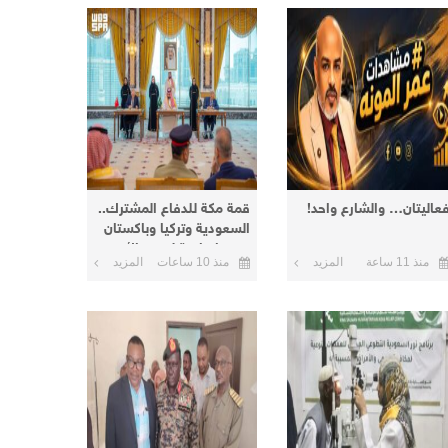
عاليتان… والشارع واحد!
قمة مكة للدفاع المشترك..
السعودية وتركيا وباكستان
توقع اتفاقية لتعزيز الأمن
منذ 11 ساعة
المزيد
منذ 10 ساعات
المزيد
والردع