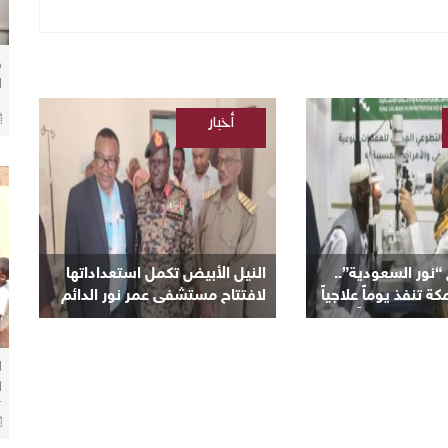
ض
ا
م
أخبار
ب
ب
/
السودانية
ور السعودية”..
النيل الأبيض تكمل استعداداتها
تنفذ يوماً علاجياً
لافتتاح مستشفى عمر نور الدائم
ان وتعلن يوماً آخر
بمنطقة نعيمة اليوم
ا
ا
خ